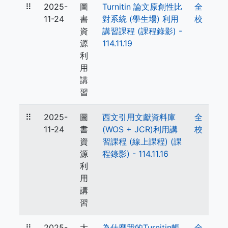
⠿
2025-
圖
Turnitin 論文原創性比
全
11-24
書
對系統 (學生場) 利用
校
資
講習課程 (課程錄影) -
源
114.11.19
利
用
講
習
⠿
2025-
圖
西文引用文獻資料庫
全
11-24
書
(WOS + JCR)利用講
校
資
習課程 (線上課程) (課
源
程錄影) - 114.11.16
利
用
講
習
⠿
2025-
大
為什麼我的Turnitin帳
全