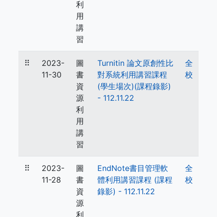
利
用
講
習
⠿
2023-
圖
Turnitin 論文原創性比
全
11-30
書
對系統利用講習課程
校
資
(學生場次)(課程錄影)
源
- 112.11.22
利
用
講
習
⠿
2023-
圖
EndNote書目管理軟
全
11-28
書
體利用講習課程 (課程
校
資
錄影) - 112.11.22
源
利