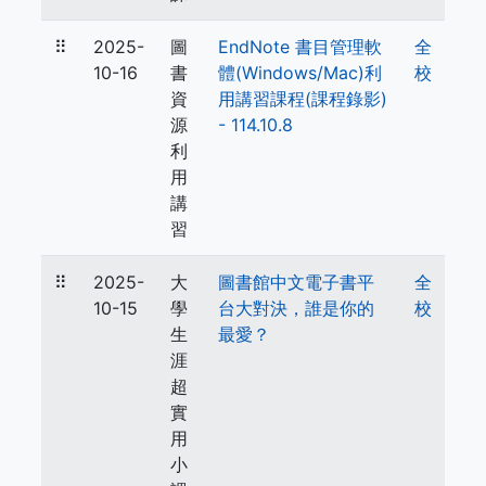
⠿
2025-
圖
EndNote 書目管理軟
全
10-16
書
體(Windows/Mac)利
校
資
用講習課程(課程錄影)
源
- 114.10.8
利
用
講
習
⠿
2025-
大
圖書館中文電子書平
全
10-15
學
台大對決，誰是你的
校
生
最愛？
涯
超
實
用
小