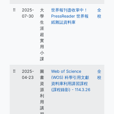
⠿
2025-
大
世界報刊盡收掌中！
全
07-30
學
PressReader 世界報
校
生
紙雜誌資料庫
涯
超
實
用
小
課
⠿
2025-
圖
Web of Science
全
04-23
書
(WOS) 科學引用文獻
校
資
資料庫利用講習課程
源
(課程錄影) - 114.3.26
利
用
講