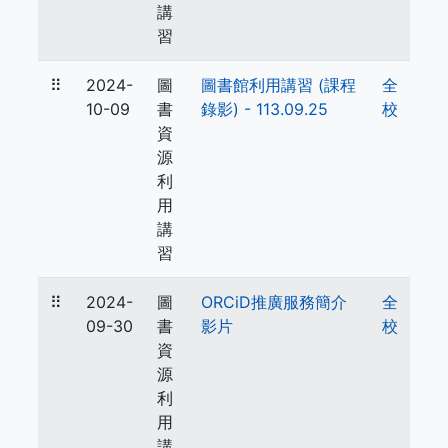
講
習
⠿
2024-
圖
圖書館利用講習 (課程
全
10-09
書
錄影) - 113.09.25
校
資
源
利
用
講
習
⠿
2024-
圖
ORCiD推廣服務簡介
全
09-30
書
影片
校
資
源
利
用
講