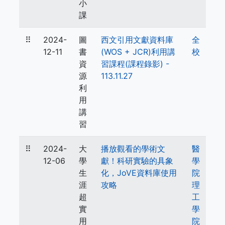
小
課
⠿
2024-
圖
西文引用文獻資料庫
全
12-11
書
(WOS + JCR)利用講
校
資
習課程(課程錄影) -
源
113.11.27
利
用
講
習
⠿
2024-
大
播放觀看的學術文
醫
12-06
學
獻！科研實驗的具象
學
生
化，JoVE資料庫使用
院
涯
攻略
理
超
工
實
學
用
院