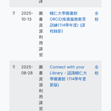
課
⠿
2025-
圖
輔仁大學圖書館
全
10-13
書
ORCiD推廣服務教育
校
資
訓練(114學年度) (課
源
程錄影)
利
用
講
習
⠿
2025-
圖
Connect with your
全
08-28
書
Library - 認識輔仁大
校
資
學圖書館 (114學年更
源
新版)
利
用
講
習