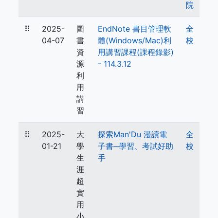
院
⠿
2025-
圖
EndNote 書目管理軟
全
04-07
書
體(Windows/Mac)利
校
資
用講習課程(課程錄影)
源
- 114.3.12
利
用
講
習
⠿
2025-
大
探索Man'Du 漫讀電
全
01-21
學
子書─學習、考試好助
校
生
手
涯
超
實
用
小