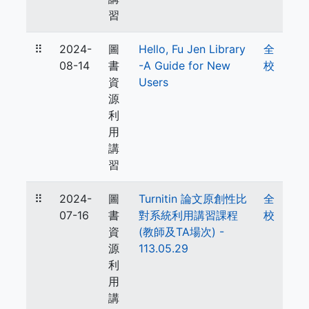
習
⠿
2024-
圖
Hello, Fu Jen Library
全
08-14
書
-A Guide for New
校
資
Users
源
利
用
講
習
⠿
2024-
圖
Turnitin 論文原創性比
全
07-16
書
對系統利用講習課程
校
資
(教師及TA場次) -
源
113.05.29
利
用
講