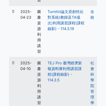
習
⠿
2025-
圖
Turnitin論文原創性比
全
04-23
書
對系統(教師及TA場
校
資
次)利用講習課程(課程
源
錄影) - 114.3.19
利
用
講
習
⠿
2025-
圖
TEJ Pro 臺灣經濟新
社
04-10
書
報資料庫利用講習課
會
資
程(課程錄影) -
科
源
114.3.5
學
利
院
用
管
講
理
習
學