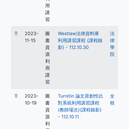
用
講
習
⠿
2023-
圖
Westlaw法律資料庫
法
11-15
書
利用講習課程 (課程錄
律
資
影) - 112.10.30
學
源
院
利
用
講
習
⠿
2023-
圖
Turnitin 論文原創性比
全
10-19
書
對系統利用講習課程
校
資
(教師場次)(課程錄影)
源
- 112.10.11
利