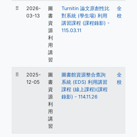
⠿
2026-
圖
Turnitin 論文原創性比
全
03-13
書
對系統 (學生場) 利用
校
資
講習課程 (課程錄影) -
源
115.03.11
利
用
講
習
⠿
2025-
圖
圖書館資源整合查詢
全
12-05
書
系統 (EDS) 利用講習
校
資
課程 (線上課程)(課程
源
錄影) - 114.11.26
利
用
講
習