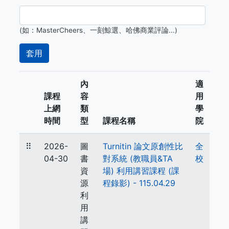
(如：MasterCheers、一刻鯨選、哈佛商業評論...)
內
適
課程
容
用
上網
類
學
時間
型
課程名稱
院
⠿
2026-
圖
Turnitin 論文原創性比
全
04-30
書
對系統 (教職員&TA
校
資
場) 利用講習課程 (課
源
程錄影) - 115.04.29
利
用
講