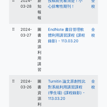
⠿
2024-
新
投稿前先看清楚！小
全
03-28
知
心掠奪性期刊！
校
報
報
⠿
2024-
圖
EndNote 書目管理軟
全
03-27
書
體利用講習課程 (課程
校
資
錄影) - 113.03.20
源
利
用
講
習
⠿
2024-
圖
Turnitin 論文原創性比
全
03-26
書
對系統利用講習課程
校
資
(學生場) (課程錄影) -
源
113.03.20
利