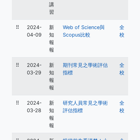
講
習
⠿
2024-
新
Web of Science與
全
04-09
知
Scopus比較
校
報
報
⠿
2024-
新
期刊常見之學術評估
全
03-29
知
指標
校
報
報
⠿
2024-
新
研究人員常見之學術
全
03-28
知
評估指標
校
報
報