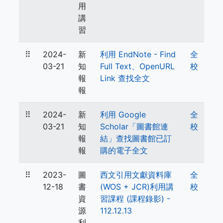
用
講
習
⠿
2024-
新
利用 EndNote - Find
全
03-21
知
Full Text、OpenURL
校
報
Link 查找全文
報
⠿
2024-
新
利用 Google
全
03-21
知
Scholar「圖書館連
校
報
結」查找圖書館已訂
報
購的電子全文
⠿
2023-
圖
西文引用文獻資料庫
全
12-18
書
(WOS + JCR)利用講
校
資
習課程 (課程錄影) -
源
112.12.13
利