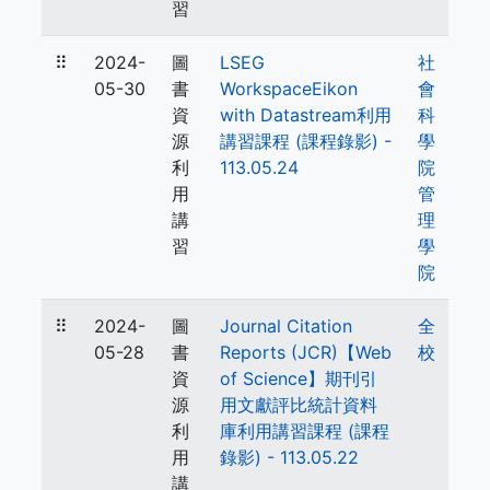
習
⠿
2024-
圖
LSEG
社
05-30
書
WorkspaceEikon
會
資
with Datastream利用
科
源
講習課程 (課程錄影) -
學
利
113.05.24
院
用
管
講
理
習
學
院
⠿
2024-
圖
Journal Citation
全
05-28
書
Reports (JCR)【Web
校
資
of Science】期刊引
源
用文獻評比統計資料
利
庫利用講習課程 (課程
用
錄影) - 113.05.22
講