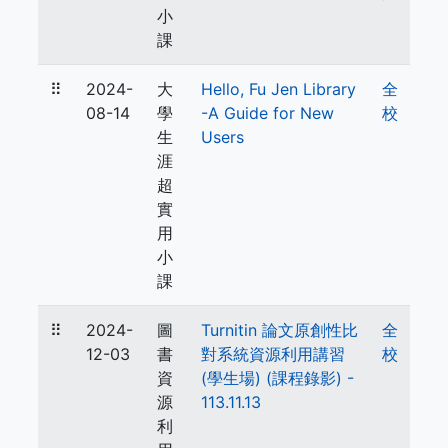
小
課
⠿
2024-
大
Hello, Fu Jen Library
全
08-14
學
-A Guide for New
校
生
Users
涯
超
實
用
小
課
⠿
2024-
圖
Turnitin 論文原創性比
全
12-03
書
對系統資源利用講習
校
資
(學生場) (課程錄影) -
源
113.11.13
利