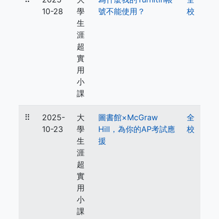
10-28
學
號不能使用？
校
生
涯
超
實
用
小
課
⠿
2025-
大
圖書館×McGraw
全
10-23
學
Hill，為你的AP考試應
校
生
援
涯
超
實
用
小
課