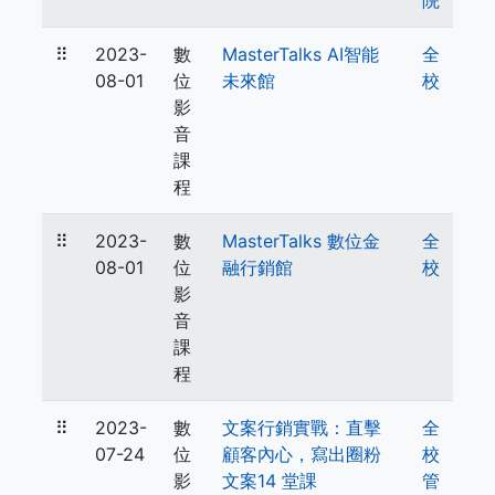
院
⠿
2023-
數
MasterTalks AI智能
全
08-01
位
未來館
校
影
音
課
程
⠿
2023-
數
MasterTalks 數位金
全
08-01
位
融行銷館
校
影
音
課
程
⠿
2023-
數
文案行銷實戰：直擊
全
07-24
位
顧客內心，寫出圈粉
校
影
文案14 堂課
管