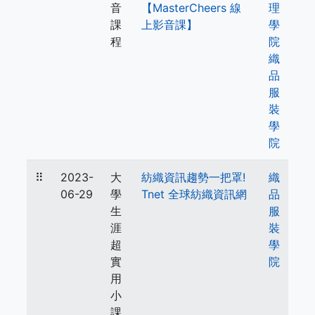
音
【MasterCheers 線
理
課
上影音課】
學
程
院
織
品
服
裝
學
院
⠿
2023-
大
紡織資訊趨勢一把罩!
織
06-29
學
Tnet 全球紡織資訊網
品
生
服
涯
裝
超
學
實
院
用
小
課