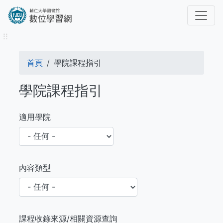
移
至
主
⠿
內
容
導
首頁
學院課程指引
航
學院課程指引
連
結
適用學院
內容類型
課程收錄來源/相關資源查詢