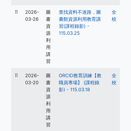
⠿
2026-
圖
查找資料不迷路，圖
全
03-26
書
書館資源利用教育講
校
資
習(課程錄影) -
源
115.03.25
利
用
講
習
⠿
2026-
圖
ORCID教育訓練【教
全
03-20
書
職員專場】 (課程錄
校
資
影) - 115.03.18
源
利
用
講
習