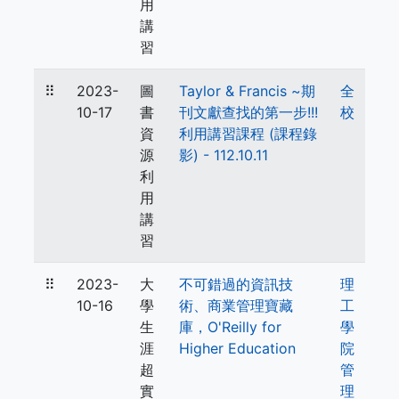
用
講
習
⠿
2023-
圖
Taylor & Francis ~期
全
10-17
書
刊文獻查找的第一步!!!
校
資
利用講習課程 (課程錄
源
影) - 112.10.11
利
用
講
習
⠿
2023-
大
不可錯過的資訊技
理
10-16
學
術、商業管理寶藏
工
生
庫，O'Reilly for
學
涯
Higher Education
院
超
管
實
理