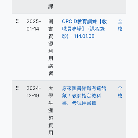
課
⠿
2025-
圖
ORCID教育訓練【教
全
01-14
書
職員專場】 (課程錄
校
資
影) - 114.01.08
源
利
用
講
習
⠿
2024-
大
原來圖書館還有這館
全
12-19
學
藏！教師指定教科
校
生
書、考試用書篇
涯
超
實
用