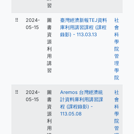
習
⠿
2024-
圖
臺灣經濟新報TEJ資料
社
05-15
書
庫利用講習課程 (課程
會
資
錄影) - 113.03.13
科
源
學
利
院
用
管
講
理
習
學
院
⠿
2024-
圖
Aremos 台灣經濟統
社
05-15
書
計資料庫利用講習課
會
資
程 (課程錄影) -
科
源
113.05.08
學
利
院
用
管