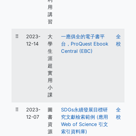
用
講
習
⠿
2023-
大
一應俱全的電子書平
全
12-14
學
台，ProQuest Ebook
校
生
Central (EBC)
涯
超
實
用
小
課
⠿
2023-
圖
SDGs永續發展目標研
全
12-07
書
究文獻檢索範例 (應用
校
資
Web of Science 引文
源
索引資料庫)