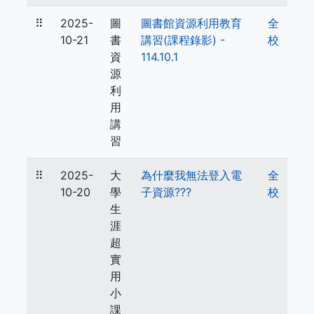
⠿
2025-
圖
圖書館資源利用教育
全
10-21
書
講習(課程錄影) -
校
資
114.10.1
源
利
用
講
習
⠿
2025-
大
為什麼我無法登入電
全
10-20
學
子資源???
校
生
涯
超
實
用
小
課