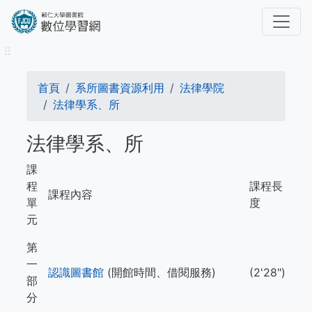
移
至
主
⠿
內
容
導
首頁
系所圖書資源利用
法律學院
航
法律學系、所
連
法律學系、所
結
課
程
課程長
課程內容
單
度
元
第
一
認識圖書館
(開館時間、借閱服務)
(2'28")
部
分