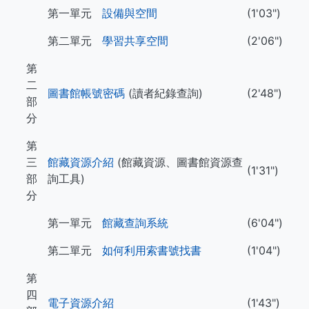
第一單元
設備與空間
(1'03")
第二單元
學習共享空間
(2'06")
第
二
圖書館帳號密碼
(讀者紀錄查詢)
(2'48")
部
分
第
三
館藏資源介紹
(館藏資源、圖書館資源查
(1'31")
部
詢工具)
分
第一單元
館藏查詢系統
(6'04")
第二單元
如何利用索書號找書
(1'04")
第
四
電子資源介紹
(1'43")