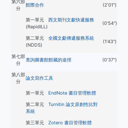
第六部
館際合作
(2'01")
分
第一單元
西文期刊文獻快遞服務
(0'54")
(RapidILL)
第二單元
全國文獻傳遞服務系統
(1'43")
(NDDS)
第七部
查詢圖書館館藏的途徑
(0'37")
分
第八部
論文寫作工具
分
第一單元
EndNote 書目管理軟體
第二單元
Turnitin 論文原創性比對
系統
第三單元
Zotero 書目管理軟體