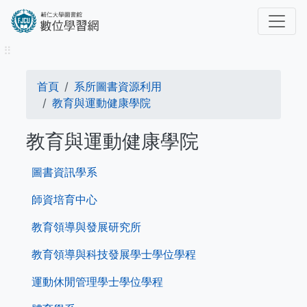
移
至
主
⠿
內
容
導
首頁
系所圖書資源利用
航
教育與運動健康學院
連
教育與運動健康學院
結
教
圖書資訊學系
育
學
師資培育中心
院
教育領導與發展研究所
教育領導與科技發展學士學位學程
運動休閒管理學士學位學程