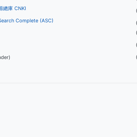
總庫 CNKI
Search Complete (ASC)
nder)