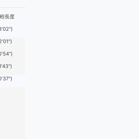
程長度
3'02")
2'01")
0'54")
1'43")
0'37")