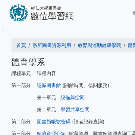
移
M
至
n
主
內
⠿
容
導
首頁
系所圖書資源利用
教育與運動健康學院
體
航
體育學系
連
課程單元
課程內容
結
第一部分
認識圖書館
(開館時間、借閱服務)
第一單元
設備與空間
第二單元
學習共享空間
第二部分
圖書館帳號密碼
(讀者紀錄查詢)
第三部分
館藏資源介紹
(館藏資源、圖書館資源查詢工