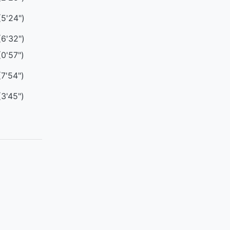
(5'24")
(6'32")
(0'57")
(7'54")
(3'45")