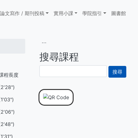
論文寫作 / 期刊投稿
實用小課
學院指引
圖書館
⋯
搜尋課程
搜
課程長度
尋
(2'28")
(1'03")
(2'06")
(2'48")
(1'31")