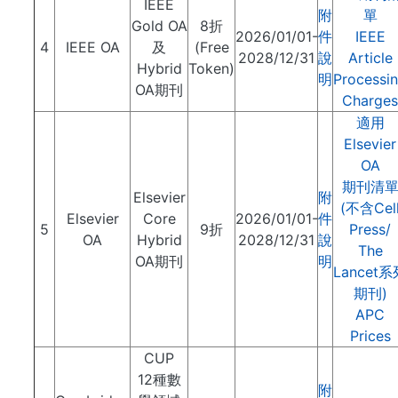
IEEE
附
單
Gold OA
8折
2026/01/01-
件
IEEE
4
IEEE OA
及
(Free
2028/12/31
說
Article
Hybrid
Token)
明
Processi
OA期刊
Charges
適用
Elsevier
OA
期刊清
Elsevier
附
(不含Cel
Elsevier
Core
2026/01/01-
件
5
9折
Press/
OA
Hybrid
2028/12/31
說
The
OA期刊
明
Lancet系
期刊)
APC
Prices
CUP
12種數
附