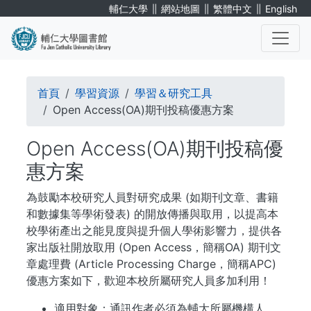
移
∥
∥
∥
輔仁大學
網站地圖
繁體中文
English
至
主
內
. . .
容
導
首頁
學習資源
學習＆研究工具
航
Open Access(OA)期刊投稿優惠方案
連
Open Access(OA)期刊投稿優
結
惠方案
為鼓勵本校研究人員對研究成果 (如期刊文章、書籍
和數據集等學術發表) 的開放傳播與取用，以提高本
校學術產出之能見度與提升個人學術影響力，提供各
家出版社開放取用 (Open Access，簡稱OA) 期刊文
章處理費 (Article Processing Charge，簡稱APC)
優惠方案如下，歡迎本校所屬研究人員多加利用！
適用對象：通訊作者必須為輔大所屬機構人