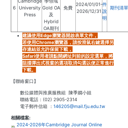
Cambridge
學領域
2024/01/01-
件
6
University
Gold OA
免費
期刊清
2026/12/31
說
Press
及
明
Hybrid
OA期刊
建議使用Edge瀏覽器開啟表單文件，
若使用Chrome瀏覽器，請按滑鼠右鍵選擇另
存連結並允許保留下載，
Safari使用者請點開網址列前的設定選單，將
阻擋彈出式視窗的選項取消勾選以便正常進行
下載。
【聯絡窗口】
數位媒體與推廣服務組 陳季嫺小姐
聯絡電話：(02) 2905-2314
電子郵件信箱 ：
146205@mail.fju.edu.tw
相關檔案
2024-2026年Cambridge Journal Online