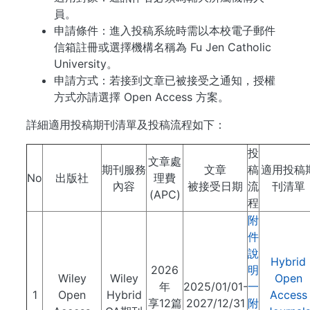
員。
申請條件：進入投稿系統時需以本校電子郵件
信箱註冊或選擇機構名稱為 Fu Jen Catholic
University。
申請方式：若接到文章已被接受之通知，授權
方式亦請選擇 Open Access 方案。
詳細適用投稿期刊清單及投稿流程如下：
投
文章處
期刊服務
文章
稿
適用投稿
No
出版社
理費
內容
被接受日期
流
刊清單
(APC)
程
附
件
說
Hybrid
2026
明
Wiley
Wiley
Open
年
2025/01/01-
一
1
Open
Hybrid
Access
享12篇
2027/12/31
附