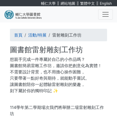
移
∥
∥
∥
輔仁大學
網站地圖
繁體中文
English
至
主
內
. . .
容
導
首頁
活動/特展
雷射雕刻工作坊
航
圖書館雷射雕刻工作坊
連
想親手完成一件專屬於自己的小作品嗎？
結
圖書館簡易雷雕工作坊，邀請你把創意化為實體！
不需要設計背景，也不用擔心操作困難，
只要帶著一點好奇與期待，就能動手嘗試。
讓圖書館陪你一起體驗雷射雕刻的樂趣，
刻下屬於你的獨特印記 ✨
114學年第二學期場次我們將舉辦二場雷射雕刻工作
坊