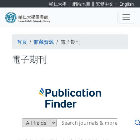
移
∥
∥
∥
輔仁大學
網站地圖
繁體中文
English
至
主
內
. . .
容
導
首頁
館藏資源
電子期刊
航
電子期刊
連
結