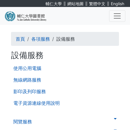
移
∥
∥
∥
輔仁大學
網站地圖
繁體中文
English
至
主
內
. . .
容
導
首頁
各項服務
設備服務
航
設備服務
連
第
結
使用公用電腦
三
層
無線網路服務
導
影印及列印服務
覽
電子資源連線使用說明
. . .
第
閱覽服務
二