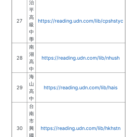
治
平
高
27
https://reading.udn.com/lib/cpshstyc
級
中
學
南
湖
28
https://reading.udn.com/lib/nhush
高
中
海
山
29
https://reading.udn.com/lib/hais
高
中
台
南
市
30
興
https://reading.udn.com/lib/hkhstn
國