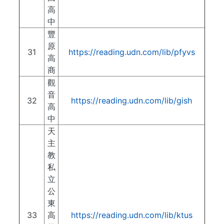
高
中
豐
原
31
https://reading.udn.com/lib/pfyvs
高
商
觀
音
32
https://reading.udn.com/lib/gish
高
中
天
主
教
私
立
公
東
33
高
https://reading.udn.com/lib/ktus