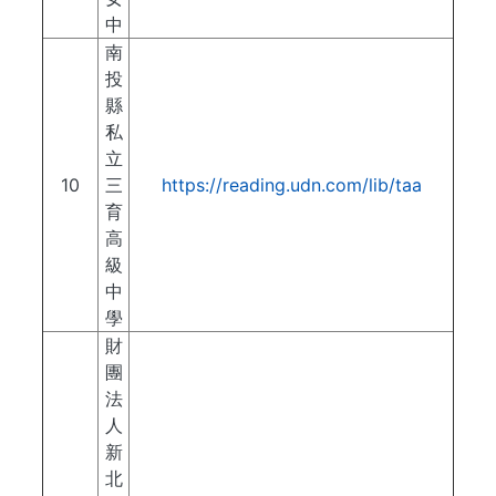
中
南
投
縣
私
立
10
三
https://reading.udn.com/lib/taa
育
高
級
中
學
財
團
法
人
新
北