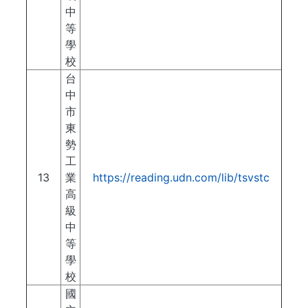
中
等
學
校
台
中
市
東
勢
工
13
業
https://reading.udn.com/lib/tsvstc
高
級
中
等
學
校
國