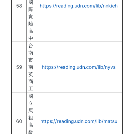
國
58
https://reading.udn.com/lib/nnkieh
際
實
驗
高
中
台
南
市
59
南
https://reading.udn.com/lib/nyvs
英
商
工
國
立
馬
祖
60
https://reading.udn.com/lib/matsu
高
級