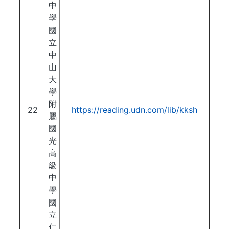
中
學
國
立
中
山
大
學
附
22
https://reading.udn.com/lib/kksh
屬
國
光
高
級
中
學
國
立
仁