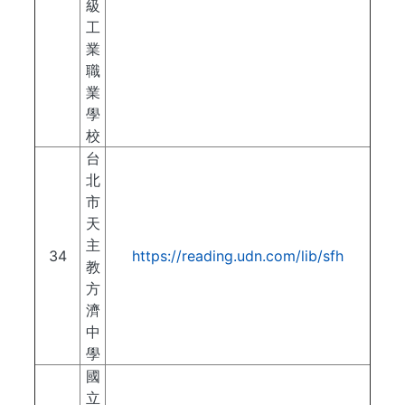
級
工
業
職
業
學
校
台
北
市
天
主
34
https://reading.udn.com/lib/sfh
教
方
濟
中
學
國
立