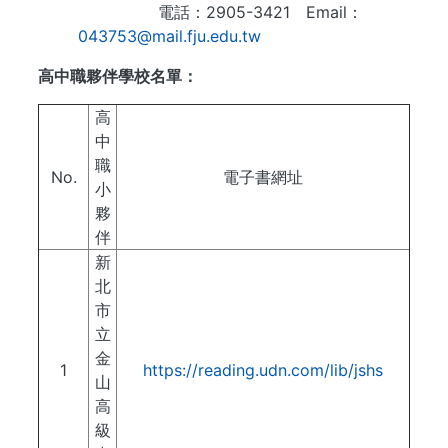
電話：2905-3421 Email：
043753@mail.fju.edu.tw
高中職夥伴學校名單：
高
中
職
No.
電子書網址
小
夥
伴
新
北
市
立
金
1
https://reading.udn.com/lib/jshs
山
高
級