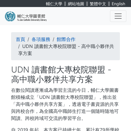
移
∥
∥
∥
輔仁大學
網站地圖
繁體中文
English
至
主
內
. . .
容
導
首頁
各項服務
館際合作
航
UDN 讀書館大專校院聯盟 - 高中職小夥伴共
享方案
連
UDN 讀書館大專校院聯盟 -
結
高中職小夥伴共享方案
在數位閱讀逐漸成為學習主流的今日，輔仁大學圖書
館積極成立「UDN 讀書館大專校院聯盟」，推出並
「高中職小夥伴共享方案」，透過電子書資源的共享
與跨校合作，為全國高中職師生打造一個隨時隨地可
閱讀、跨校跨域可交流的學習平台。
自 2019 年起，本方案已持續七年，累計有79所學校