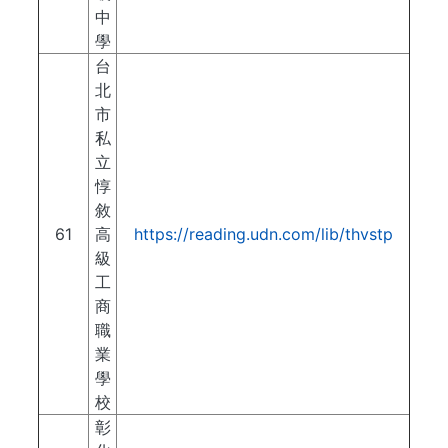
中
學
台
北
市
私
立
惇
敘
61
高
https://reading.udn.com/lib/thvstp
級
工
商
職
業
學
校
彰