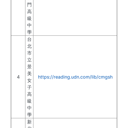
門
高
級
中
學
台
北
市
立
景
美
4
https://reading.udn.com/lib/cmgsh
女
子
高
級
中
學
新