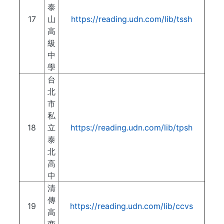
泰
17
山
https://reading.udn.com/lib/tssh
高
級
中
學
台
北
市
私
18
立
https://reading.udn.com/lib/tpsh
泰
北
高
中
清
傳
19
https://reading.udn.com/lib/ccvs
高