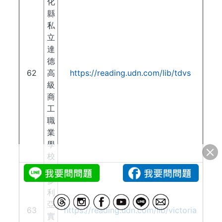
化
縣
私
立
達
德
62
高
https://reading.udn.com/lib/tdvs
級
商
工
職
業
學
校
維
多
利
亞
63
https://reading.udn.com/lib/victoria
實