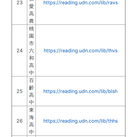
23
https://reading.udn.com/lib/ravs
愛
高
農
桃
園
市
24
六
https://reading.udn.com/lib/lhvs
和
高
中
百
齡
25
https://reading.udn.com/lib/blsh
高
中
東
海
26
https://reading.udn.com/lib/thhs
高
中