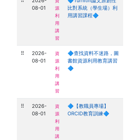
⠿
2026-
🔷Turnitin論文原創性
資
08-01
比對系統（學生場）利
源
用講習課程🔷
利
用
講
習
⠿
2026-
🔷查找資料不迷路，圖
資
08-01
書館資源利用教育講習
源
🔷
利
用
講
習
⠿
2026-
🔷【教職員專場】
資
08-01
ORCID教育訓練🔷
源
利
用
講