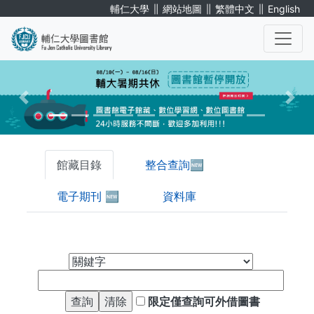
移
∥
∥
∥
輔仁大學
網站地圖
繁體中文
English
至
主
內
容
館藏目錄
整合查詢🆕
電子期刊 🆕
資料庫
限定僅查詢可外借圖書