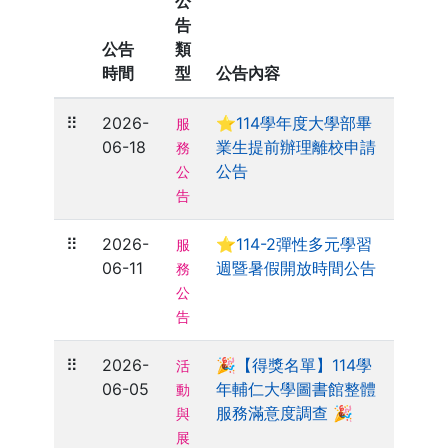
公
告
公告
類
時間
型
公告內容
⠿
2026-
⭐114學年度大學部畢
服
06-18
業生提前辦理離校申請
務
公告
公
告
⠿
2026-
⭐114-2彈性多元學習
服
06-11
週暨暑假開放時間公告
務
公
告
⠿
2026-
🎉【得獎名單】114學
活
06-05
年輔仁大學圖書館整體
動
服務滿意度調查 🎉
與
展