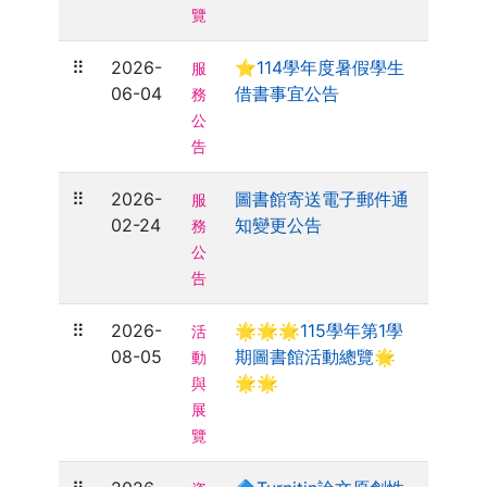
覽
⠿
2026-
⭐114學年度暑假學生
服
06-04
借書事宜公告
務
公
告
⠿
2026-
圖書館寄送電子郵件通
服
02-24
知變更公告
務
公
告
⠿
2026-
🌟🌟🌟115學年第1學
活
08-05
期圖書館活動總覽🌟
動
🌟🌟
與
展
覽