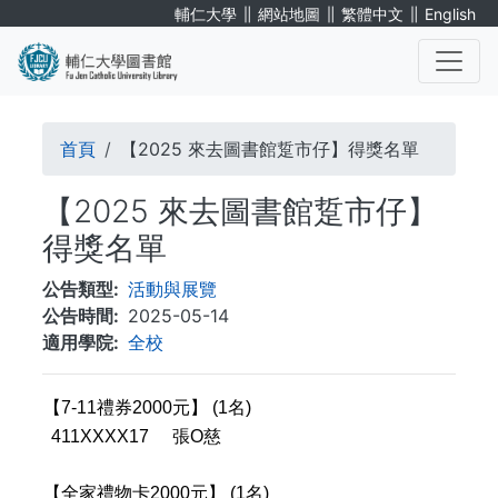
移
∥
∥
∥
輔仁大學
網站地圖
繁體中文
English
至
主
內
. . .
容
導
首頁
【2025 來去圖書館踅市仔】得獎名單
航
【2025 來去圖書館踅市仔】
連
得獎名單
結
公告類型
活動與展覽
公告時間
2025-05-14
適用學院
全校
【7-11禮券2000元】 (1名)
411XXXX17
張O慈
【全家禮物卡2000元】 (1名)