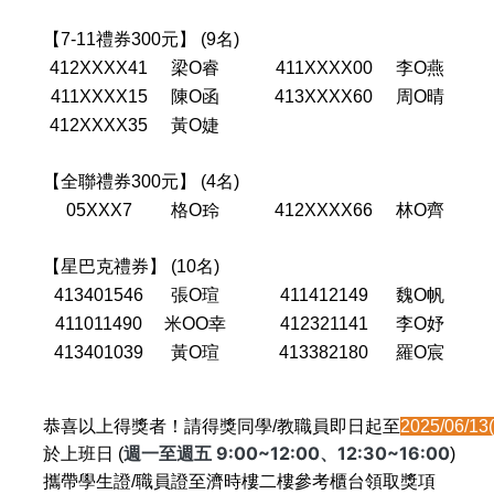
【7-11禮券300元】 (9名)
412XXXX41
梁O睿
411XXXX00
李O燕
411XXXX15
陳O函
413XXXX60
周O晴
412XXXX35
黃O婕
【全聯禮券300元】 (4名)
05XXX7
格O玲
412XXXX66
林O齊
【星巴克禮券】 (10名)
413401546
張O瑄
411412149
魏O帆
411011490
米OO幸
412321141
李O妤
413401039
黃O瑄
413382180
羅O宸
恭喜以上得獎者！請得獎同學/教職員即⽇起⾄
2025/06/13
週⼀⾄週五 9:00~12:00、12:30~16:00
於上班⽇ (
)
攜帶學⽣證/職員證⾄濟時樓二樓參考櫃台領取獎項