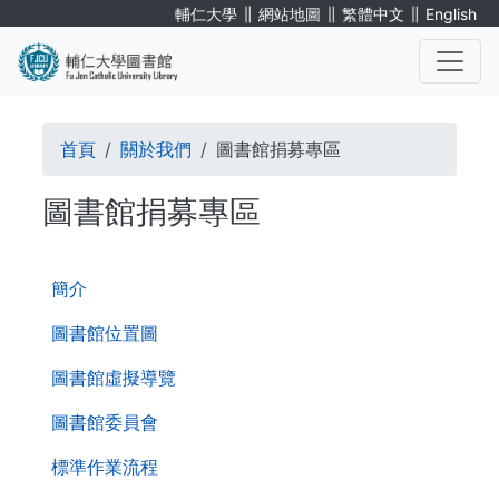
移
∥
∥
∥
輔仁大學
網站地圖
繁體中文
English
至
主
內
. . .
容
導
首頁
關於我們
圖書館捐募專區
航
圖書館捐募專區
連
. . .
結
第
簡介
二
層
圖書館位置圖
導
圖書館虛擬導覽
覽
列
圖書館委員會
標準作業流程