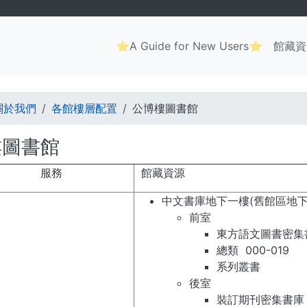
Main
⭐A Guide for New Users⭐
館藏資
navigation
. . .
關於我們
各館樓層配置
公博樓圖書館
樓圖書館
服務
館藏資源
中文書庫地下一樓(舊館區地下
前室
東方語文圖書密集書
總類 000-019
系列叢書
​後室
裝訂期刊密集書庫 