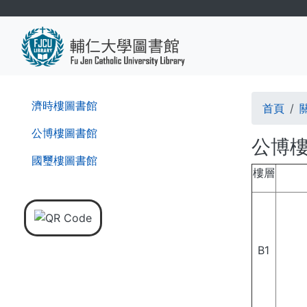
移
至
主
內
容
導
第
濟時樓圖書館
首頁
二
航
層
公博樓圖書館
公博
導
連
國璽樓圖書館
覽
樓層
結
列
B1