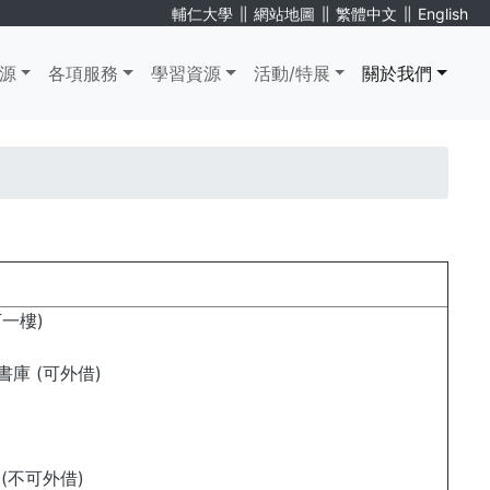
∥
∥
∥
輔仁大學
網站地圖
繁體中文
English
源
各項服務
學習資源
活動/特展
關於我們
一樓)
庫 (可外借)
(不可外借)