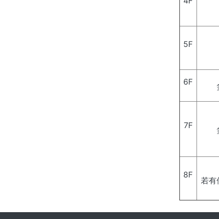
4F
5F
6F
7F
8F
若有