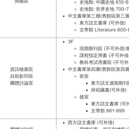
閱報區
史地類: 中國史地 610-6
史地類: 世界史地 700-7
中文書庫第三層(舊館區第三層
東方語文書庫 (可外借)
文學類 Literature 800-
3F
現期期刊區 (不可外借)東
課程指定用書 (不可外借
教科考試用書區 (不可外
資訊檢索區
中文書庫第四層(舊館區第四層
自助影印區
前室
團體討論室
東方語文過期期刊區(
焯炤藏書(可外借)
​後室
東方語文書庫 (可
文學類 861-899
西方語文書庫 (可外借)