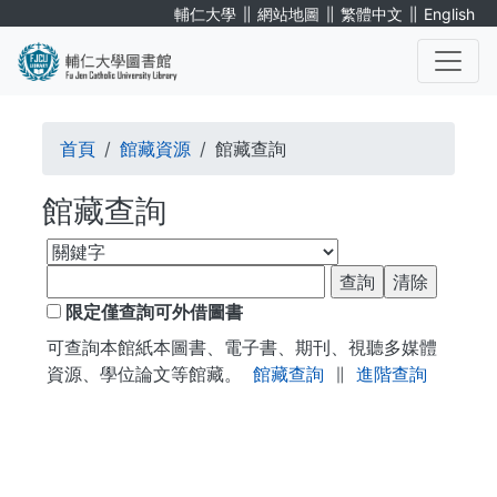
移
∥
∥
∥
輔仁大學
網站地圖
繁體中文
English
至
主
內
. . .
容
導
首頁
館藏資源
館藏查詢
航
館藏查詢
連
結
限定僅查詢可外借圖書
可查詢本館紙本圖書、電子書、期刊、視聽多媒體
資源、學位論文等館藏。
館藏查詢
∥
進階查詢
. . .