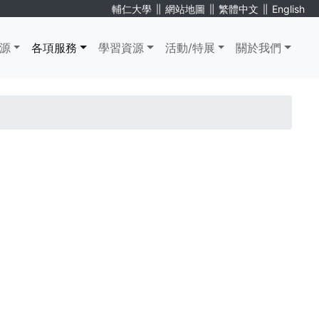
∥
∥
∥
輔仁大學
網站地圖
繁體中文
English
源
各項服務
學習資源
活動/特展
關於我們