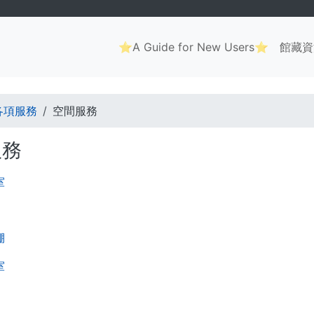
Main
⭐A Guide for New Users⭐
館藏資
navigation
. . .
各項服務
空間服務
服務
室
棚
室
. . .