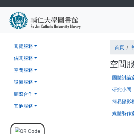
移
至
主
內
容
導
第
閱覽服務
首頁
二
航
層
借閱服務
空間
導
連
空間服務
覽
第
結
團體討論
列
三
設備服務
層
研究小間
館際合作
導
簡易攝影
覽
其他服務
媒體製作