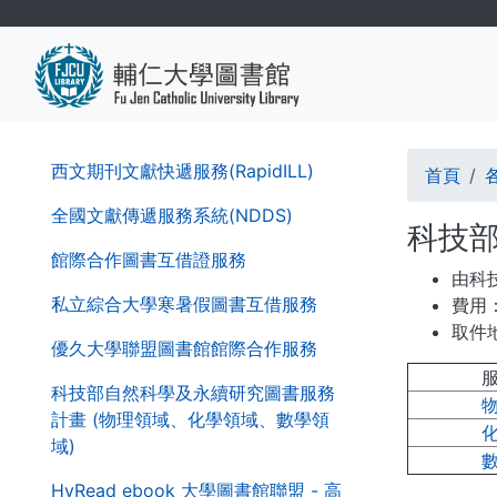
移
至
主
內
容
導
第
西文期刊文獻快遞服務(RapidILL)
首頁
二
航
層
全國文獻傳遞服務系統(NDDS)
科技部
導
連
館際合作圖書互借證服務
覽
由科
結
列
私立綜合大學寒暑假圖書互借服務
費用
取件
優久大學聯盟圖書館館際合作服務
科技部自然科學及永續研究圖書服務
計畫 (物理領域、化學領域、數學領
域)
HyRead ebook 大學圖書館聯盟 - 高