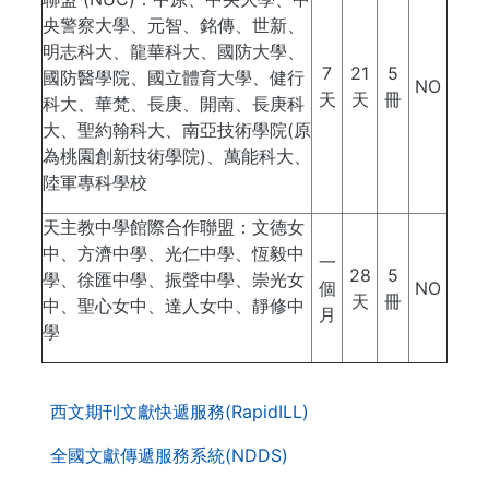
央警察大學、元智、銘傳、世新、
明志科大、龍華科大、國防大學、
7
21
5
國防醫學院、國立體育大學、健行
NO
天
天
冊
科大、華梵、長庚、開南、長庚科
大、聖約翰科大、南亞技術學院(原
為桃園創新技術學院)、萬能科大、
陸軍專科學校
天主教中學館際合作聯盟：文德女
中、方濟中學、光仁中學、恆毅中
一
28
5
學、徐匯中學、振聲中學、崇光女
個
NO
天
冊
中、聖心女中、達人女中、靜修中
月
學
. . .
第
西文期刊文獻快遞服務(RapidILL)
二
層
全國文獻傳遞服務系統(NDDS)
導