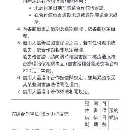
同時凍結在本館借書相關權利：
未於規定日期前歸還合作館借書證。
在合作館借書逾期未還或逾期滯還金未繳
清。
向各館借書之借期及逾期處理，依各館規定辦
理。
借用人需善盡圖書保管之責，若有任何毀損或
遺失，依合作館相關規定辦理。
遺失借書證，請向濟時樓圖書館二樓流通服務
台辦理賠償相關事宜 (借書證補發需繳交新台幣
200元工本費)。
借用人需遵守合作館借閱規定，並無異議接受
其某些圖書無法借閱之理由。
借用人需遵守著作權法相關規定。
證
圖
可
件
書
借
預約
館際合作單位(按crtl+F搜尋)
借
借
冊
續借
期
期
數