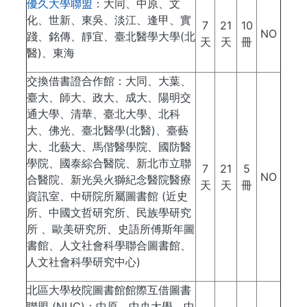
優久大學聯盟
：大同、中原、文
化、世新、東吳、淡江、逢甲、實
7
21
10
NO
踐、銘傳、靜宜、臺北醫學大學(北
天
天
冊
醫)、東海
交換借書證合作館：大同、大葉、
臺大、師大、政大、成大、陽明交
通大學、清華、臺北大學、北科
大、佛光、臺北醫學(北醫)、臺藝
大、北藝大、馬偕醫學院、國防醫
學院、國泰綜合醫院、新北市立聯
7
21
5
NO
合醫院、新光吳火獅紀念醫院醫療
天
天
冊
資訊室、中研院所屬圖書館 (近史
所、中國文哲研究所、民族學研究
所 、歐美研究所、史語所傅斯年圖
書館、人文社會科學聯合圖書館、
人文社會科學研究中心)
北區大學校院圖書館館際互借圖書
聯盟 (NUC)：中原、中央大學、中