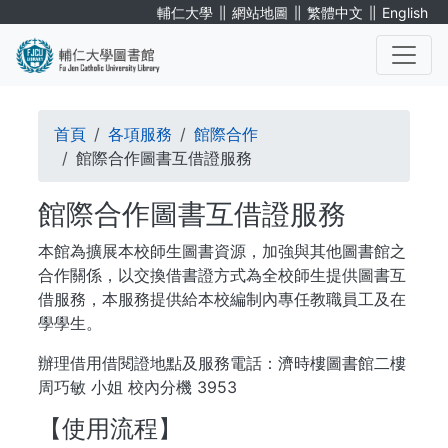
移
∥
∥
∥
輔仁大學
網站地圖
繁體中文
English
至
主
內
. . .
容
導
首頁
各項服務
館際合作
航
館際合作圖書互借證服務
連
館際合作圖書互借證服務
結
本館為擴展本校師生圖書資源，加強與其他圖書館之
合作關係，以交換借書證方式為全校師生提供圖書互
借服務，本服務提供給本校編制內專任教職員工及在
學學生。
辦理借用借閱證地點及服務電話：濟時樓圖書館二樓
周巧敏 小姐 校內分機 3953
【使用流程】