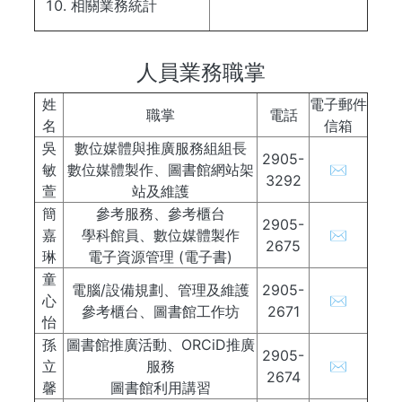
相關業務統計
人員業務職掌
姓
電子郵件
職掌
電話
名
信箱
吳
數位媒體與推廣服務組組長
2905-
敏
數位媒體製作、圖書館網站架
✉
3292
萱
站及維護
簡
參考服務、參考櫃台
2905-
嘉
學科館員、數位媒體製作
✉
2675
琳
電子資源管理 (電子書)
童
電腦/設備規劃、管理及維護
2905-
心
✉
參考櫃台、圖書館工作坊
2671
怡
孫
圖書館推廣活動、ORCiD推廣
2905-
立
服務
✉
2674
馨
圖書館利用講習