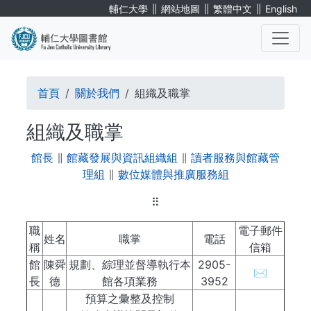
移
∥
∥
∥
輔仁大學
網站地圖
繁體中文
English
至
主
內
. . .
容
導
首頁
關於我們
組織及職掌
航
組織及職掌
連
館長
∥
館藏發展與資訊組織組
∥
讀者服務與館藏管
結
理組
∥
數位媒體與推廣服務組
⠿
職
電子郵件
姓名
職掌
電話
稱
信箱
館
陳舜
規劃、綜理並督導執行本
2905-
✉
長
德
館各項業務
3952
預算之彙整及控制