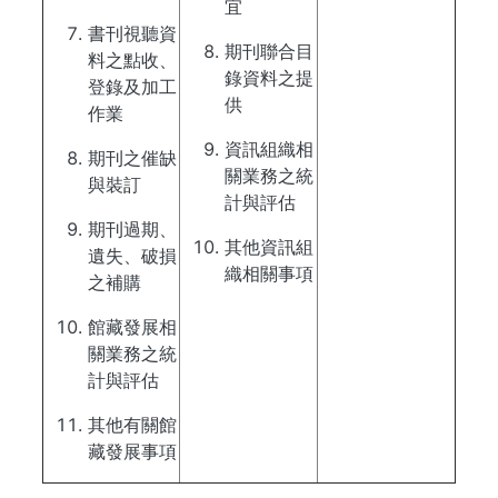
宜
書刊視聽資
期刊聯合目
料之點收、
錄資料之提
登錄及加工
供
作業
資訊組織相
期刊之催缺
關業務之統
與裝訂
計與評估
期刊過期、
其他資訊組
遺失、破損
織相關事項
之補購
館藏發展相
關業務之統
計與評估
其他有關館
藏發展事項