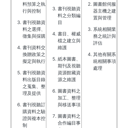
料預算之執
圖書館伺服
書刊視聽資
行與控制
器主機之建
料之分類編
置與管理
書刊視聽資
目
料之選擇、
系統相關業
書目、權威
徵集與採購
務之統計與
檔之建立與
評估
書刊資料交
維護
換贈政策之
其他有關系
紙本圖書、
擬定與執行
統相關事項
期刊及視聽
處理
書刊視聽資
資源館藏資
料出版目錄
源之維護
之蒐集、整
圖書資料之
理及提供
加工、整理
書刊視聽訂
與移送事項
購資料之驗
圖書資料之
證與複本控
合作編目事
制