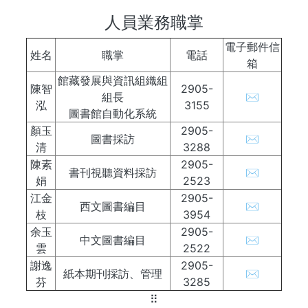
人員業務職掌
電子郵件信
姓名
職掌
電話
箱
館藏發展與資訊組織組
陳智
2905-
組長
✉
泓
3155
圖書館自動化系統
顏玉
2905-
圖書採訪
✉
清
3288
陳素
2905-
書刊視聽資料採訪
✉
娟
2523
江金
2905-
西文圖書編目
✉
枝
3954
余玉
2905-
中文圖書編目
✉
雲
2522
謝逸
2905-
紙本期刊採訪、管理
✉
芬
3285
⠿