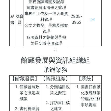
館務會議籌開及記錄
圖書館資產清冊之管理
事務性工作及一般人事資
秘
沈育
2905-
料管理
✉
書
賢
3952
公文之收發、呈核及檔案
管理
各項資料之彙整與呈報
館長交辦事項處理
⠿
館藏發展與資訊組織組
承辦業務
【館藏發展】
【資訊組織】
【系統】
館藏發展政
分類編目政
圖書館自動
策之擬定與
策之擬定
化系統維護
維護
管理及相關
採訪書目檔
事項處理
書刊視聽資
之建立