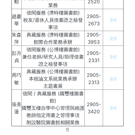
勳
2520
業務
借閱服務 (濟時樓圖書館)
趙慶
2905-
校友/退休人員借書證之核發
✉
華
2673
事項
朱森
典藏服務 (濟時樓圖書館)
2905-
✉
萍
館際合作業務承辦
3953
借閱服務 (公博樓圖書館)
彭月
2905-
兼任老師/研究人員/助理借書
✉
貞
2331
證之核發事項
典藏服務 (公博樓圖書館)
周巧
2905-
本校論文系統業務承辦
✉
敏
2313
主題書展
借閱 / 典藏服務 (國璽樓圖書
館)
張美
2905-
國璽五樓自學中心管理與維護
✉
蓮
3420
教師指定用書之管理事項
附設醫院圖書館相關業務
⠿