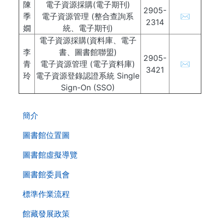
陳
電子資源採購(電子期刊)
2905-
季
電子資源管理 (整合查詢系
✉
2314
嫺
統、電子期刊)
電子資源採購(資料庫、電子
李
書、圖書館聯盟)
2905-
青
電子資源管理 (電子資料庫)
✉
3421
玲
電子資源登錄認證系統 Single
Sign-On (SSO)
. . .
第
簡介
二
層
圖書館位置圖
導
圖書館虛擬導覽
覽
列
圖書館委員會
標準作業流程
館藏發展政策