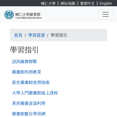
移
∥
∥
∥
輔仁大學
網站地圖
繁體中文
English
至
主
內
. . .
容
導
首頁
學習資源
學習指引
航
學習指引
連
第
結
諮詢服務聯繫
三
層
圖書館利用教育
導
新生圖書館使用指南
覽
大學入門圖書館線上課程
系所圖書資源利用
圖書館數位學習網