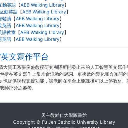
C互動英語
【
AEB Walking Library
】
+互動英語
【
AEB Walking Library
】
輕鬆讀
【
AEB Walking Library
】
說英語
【
AEB Walking Library
】
英語教室
【
AEB Walking Library
】
惠英語
【
AEB Walking Library
】
館英文寫作平台
le 是清大資工系張俊盛教授研究團隊所開發出來的人工智慧英文
包括在英文寫作上常常會混淆的冠詞、單複數的變化和介系詞的
ggle 也提供課程支援功能，讓老師在平台上開課後可以上傳教
老師評分之參考。
. . .
天主教輔仁大學圖書館
Copyright © Fu Jen Catholic University Library