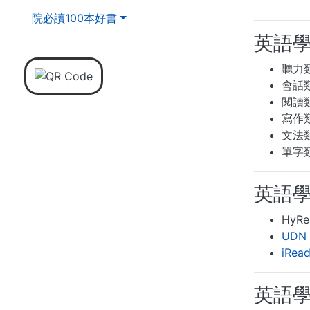
院必讀100本好書
英語
聽力
會話
閱讀
寫作
文法
單字
英語
HyRe
UDN
iRe
英語