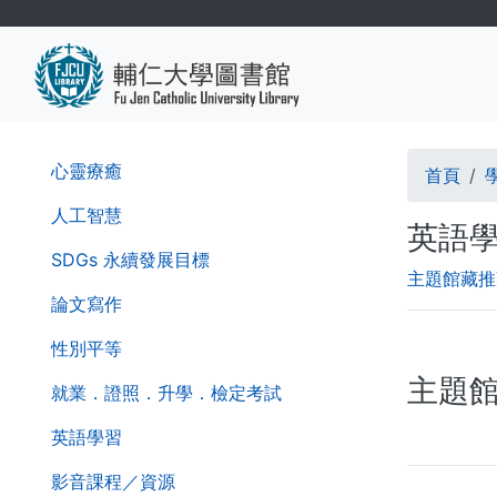
移
至
主
內
容
導
第
心靈療癒
首頁
二
航
層
人工智慧
英語
導
連
SDGs 永續發展目標
覽
主題館藏推
結
列
論文寫作
性別平等
主題
就業．證照．升學．檢定考試
英語學習
影音課程／資源