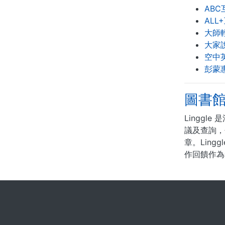
AB
ALL
大師
大家
空中
彭蒙
圖書
Lingg
議及查詢，
章。Lin
作回饋作為