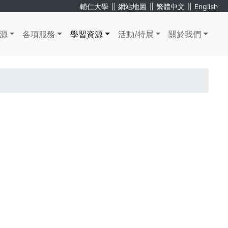
∥
∥
∥
輔仁大學
網站地圖
繁體中文
English
源
各項服務
學習資源
活動/特展
關於我們