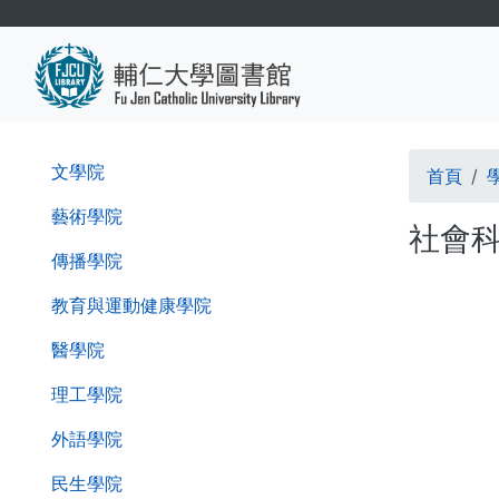
移
至
主
內
容
導
第
文學院
首頁
二
航
層
藝術學院
社會科
導
連
傳播學院
覽
結
列
教育與運動健康學院
醫學院
理工學院
外語學院
民生學院