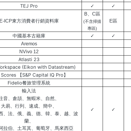
TEJ Pro
✓
✓
B、C區
E-ICP東方消費者行銷資料庫
E區
(不含掃描
專區)
中國基本古籍庫
✓
✓
Aremos
NVivo 12
Atlasti 23
rkspace (Eikon with Datastream)
 Scores 【S&P Capital IQ Pro】
Fidelio餐旅管理系統
輸入法
注音、倉頡、無蝦米、自然、
大易、行列、速成、簡中、
✓
✓
西、法、俄、義、德、韓、泰、越、波
蘭、
阿拉伯、土耳其、葡萄牙、馬來西亞