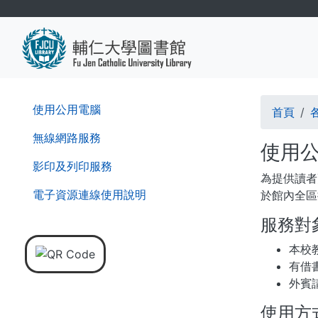
移
至
主
內
容
導
第
使用公用電腦
首頁
二
航
層
無線網路服務
使用
導
連
影印及列印服務
覽
為提供讀者
結
列
電子資源連線使用說明
於館內全區
服務對
本校
有借
外賓
使用方