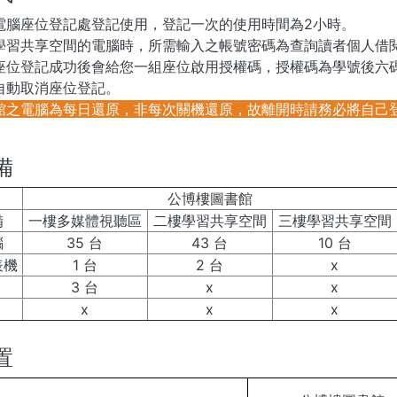
電腦座位登記處登記使用，登記一次的使用時間為2小時。
學習共享空間的電腦時，所需輸入之帳號密碼為查詢讀者個人借
座位登記成功後會給您一組座位啟用授權碼，授權碼為學號後六碼
自動取消座位登記。
館之電腦為每日還原，非每次關機還原，故離開時請務必將自己
備
公博樓圖書館
備
一樓多媒體視聽區
二樓學習共享空間
三樓學習共享空間
腦
35 台
43 台
10 台
表機
1 台
2 台
x
3 台
x
x
x
x
x
置