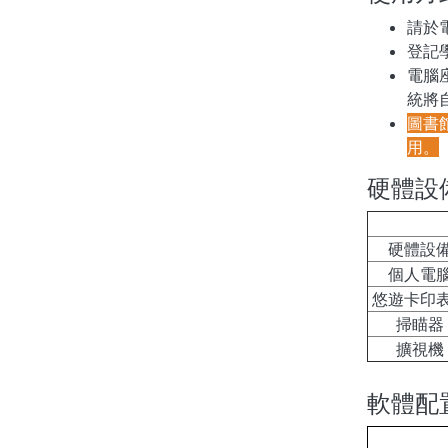
請於
登記
電腦
統將
圖書
用。
硬體設
硬體設
個人電
悠遊卡印
掃瞄器
擴視機
軟體配