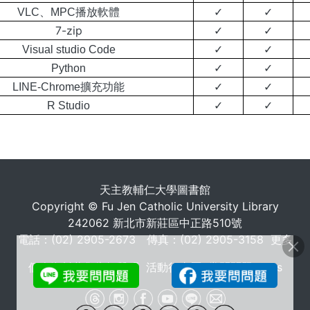
VLC、MPC播放軟體
✓
✓
7-zip
✓
✓
Visual studio Code
✓
✓
Python
✓
✓
LINE-Chrome擴充功能
✓
✓
R Studio
✓
✓
. . .
天主教輔仁大學圖書館
Copyright © Fu Jen Catholic University Library
242062 新北市新莊區中正路510號
電話：(02) 2905-2673 傳真：(02) 2905-3158
更多
個人資料蒐集告知聲明
活動行事曆
常問問題 FAQs