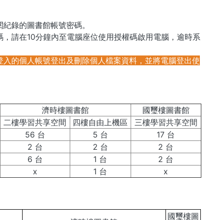
閱紀錄的圖書館帳號密碼。
，請在10分鐘內至電腦座位使用授權碼啟用電腦，逾時系
登入的個人帳號登出及刪除個人檔案資料，並將電腦登出使
濟時樓圖書館
國璽樓圖書館
二樓學習共享空間
四樓自由上機區
三樓學習共享空間
56 台
5 台
17 台
2 台
2 台
2 台
6 台
1 台
2 台
x
1 台
x
國璽樓圖