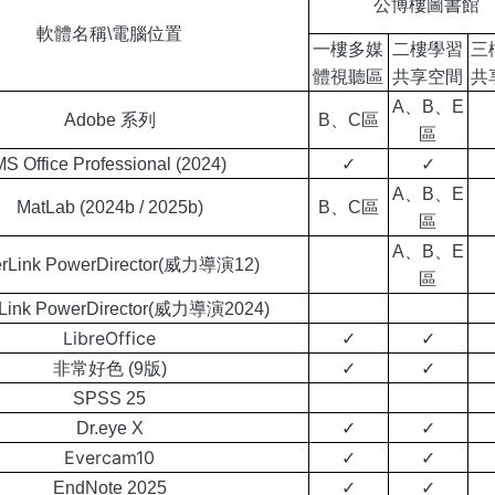
公博樓圖書館
軟體名稱\電腦位置
一樓多媒
二樓學習
三
體視聽區
共享空間
共
A、B、E
Adobe 系列
B、C區
區
MS Office Professional (2024)
✓
✓
A、B、E
MatLab (2024b / 2025b)
B、C區
區
A、B、E
rLink PowerDirector(威力導演12)
區
Link PowerDirector(威力導演2024)
LibreOffice
✓
✓
非常好色 (9版)
✓
✓
SPSS 25
Dr.eye X
✓
✓
Evercam10
✓
✓
EndNote 2025
✓
✓