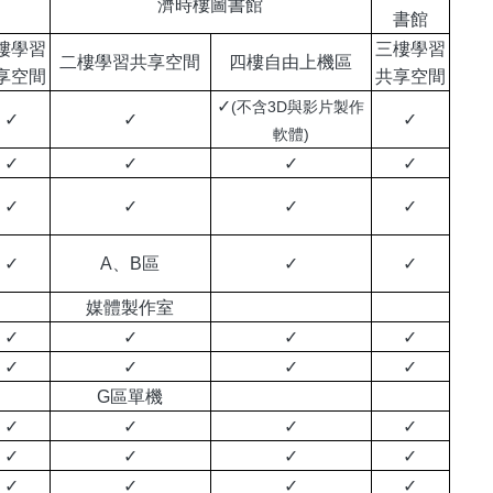
濟時樓圖書館
書館
樓學習
三樓學習
二樓學習共享空間
四樓自由上機區
享空間
共享空間
✓
(不含3D與影片製作
✓
✓
✓
軟體)
✓
✓
✓
✓
✓
✓
✓
✓
✓
A、B區
✓
✓
媒體製作室
✓
✓
✓
✓
✓
✓
✓
✓
G區單機
✓
✓
✓
✓
✓
✓
✓
✓
✓
✓
✓
✓