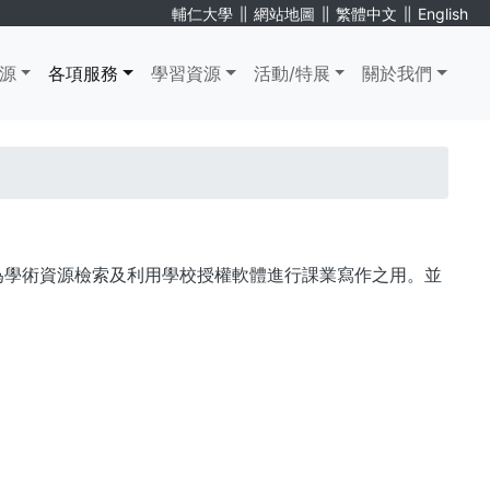
∥
∥
∥
輔仁大學
網站地圖
繁體中文
English
源
各項服務
學習資源
活動/特展
關於我們
作為學術資源檢索及利用學校授權軟體進行課業寫作之用。並