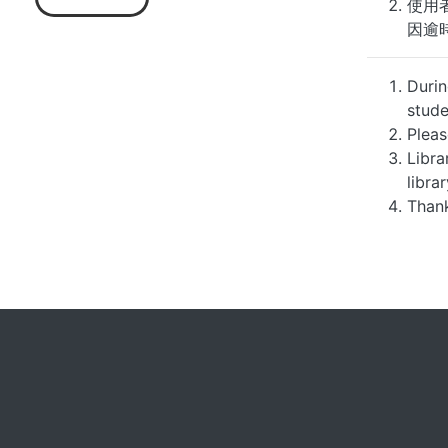
使用
因逾
Durin
stude
Pleas
Libra
libra
Thank