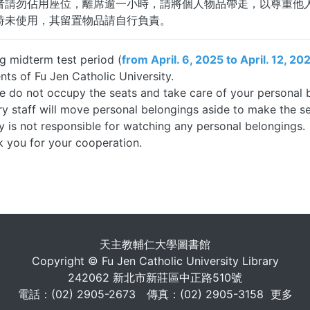
者請勿佔用座位，離席逾一小時，請將個人物品帶走，以尊重他
時未使用，其留置物品請自行負責。
g midterm test period (
from April. 6, 2025 to April. 12, 20
nts of Fu Jen Catholic University.
e do not occupy the seats and take care of your personal be
ry staff will move personal belongings aside to make the se
ry is not responsible for watching any personal belongings.
 you for your cooperation.
. . .
天主教輔仁大學圖書館
Copyright © Fu Jen Catholic University Library
242062 新北市新莊區中正路510號
電話：(02) 2905-2673 傳真：(02) 2905-3158
更多