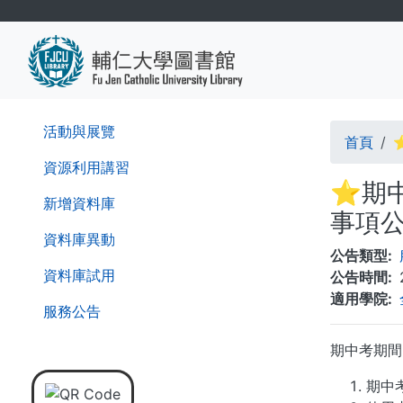
移
至
主
內
容
導
活動與展覽
首頁
⭐
航
資源利用講習
⭐期中考
連
新增資料庫
事項
結
資料庫異動
公告類型
資料庫試用
公告時間
適用學院
服務公告
期中考期間(2
期中