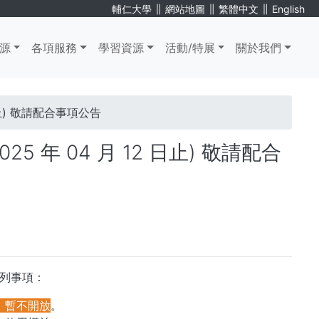
∥
∥
∥
輔仁大學
網站地圖
繁體中文
English
源
各項服務
學習資源
活動/特展
關於我們
 日止) 敬請配合事項公告
25 年 04 月 12 日止) 敬請配合
合下列事項：
，暫不開放
。