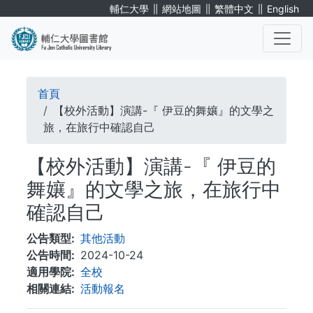
移
∥
∥
∥
輔仁大學
網站地圖
繁體中文
English
至
主
內
. . .
容
導
首頁
航
【校外活動】演講-『 伊豆的舞孃』的文學之
旅，在旅行中確認自己
連
【校外活動】演講-『 伊豆的
結
舞孃』的文學之旅，在旅行中
確認自己
公告類型
其他活動
公告時間
2024-10-24
適用學院
全校
相關連結
活動報名