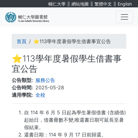
移
∥
∥
∥
輔仁大學
網站地圖
繁體中文
English
至
主
內
. . .
容
導
首頁
⭐113學年度暑假學生借書事宜公告
航
⭐113學年度暑假學生借書事
連
宜公告
結
公告類型
服務公告
公告時間
2025-05-28
適用學院
全校
自 114 年 6 月 5 日起為學生暑假借書 (含續借)
起始日，借書冊數不變,唯還書日期可延長至暑
假結束。
還書日期：114 年 9 月 17 日前歸還。