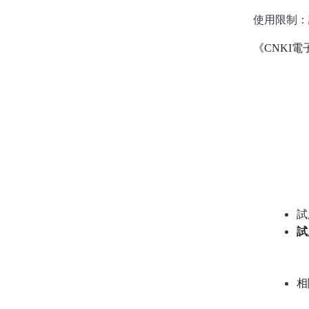
使用限制：
《
CNKI
電
試
試
相