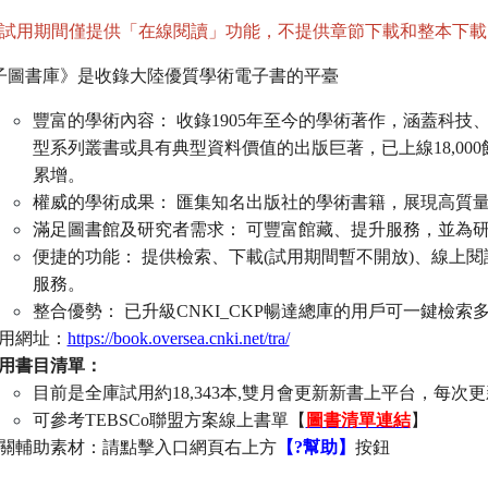
試用期間僅提供
在線閱讀
功能，不提供章節下載和整本下載
「
」
子圖書庫》是收錄大陸優質學術電子書的平臺
豐富的學術內容：
收錄
1905
年至今的學術著作，涵蓋科技
型系列叢書或具有典型資料價值的出版巨著，已上線
18,000
累增。
權威的學術成果：
匯集知名出版社的學術書籍，展現高質
滿足圖書館及研究者需求：
可豐富館藏、提升服務，並為
便捷的功能：
提供檢索、下載
(
試用期間暫不開放
)
、線上閱
服務。
整合優勢：
已升級
CNKI_CKP
暢達總庫的用戶可一鍵檢索
用網址：
https://book.oversea.cnki.net/tra/
用書目清單：
目前是全庫試用約
18,343
本
,
雙月會更新新書上平台，每次更
可參考
TEBSCo
聯盟方案線上書單【
圖書清單連結
】
關輔助素材：請點擊入口網頁右上方
【
?
幫助】
按鈕