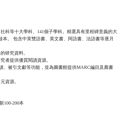
、社科等十大學科、
141
個子學科。精選具有里程碑意義的大
餘本。
包含中英雙語書、英文書、阿語書、法語書等逐月
量的研究資料。
研究者提供優質閱讀資源。
讀、被引文獻等功能，並為圖書館提供
MARC
編目及薦書
多元資源。
新
100-200
本