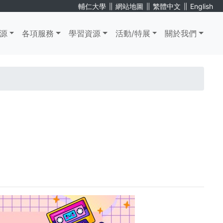
∥
∥
∥
輔仁大學
網站地圖
繁體中文
English
源
各項服務
學習資源
活動/特展
關於我們