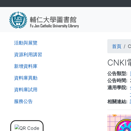
移
至
主
內
容
導
活動與展覽
首頁
航
資源利用講習
CNK
連
新增資料庫
公告類型
結
資料庫異動
公告時間
適用學院
資料庫試用
服務公告
相關連結