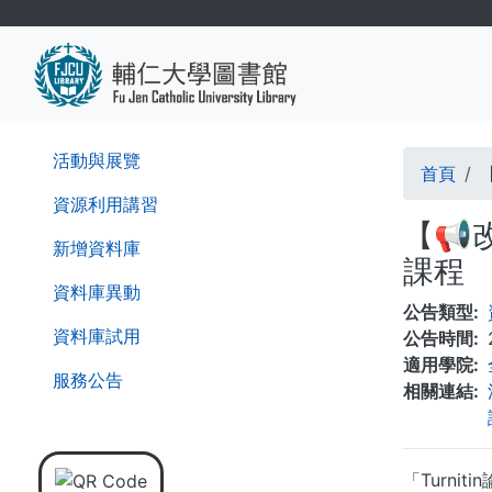
移
至
主
內
容
導
活動與展覽
首頁
航
資源利用講習
【📢
連
新增資料庫
課程
結
資料庫異動
公告類型
資料庫試用
公告時間
適用學院
服務公告
相關連結
「Turn