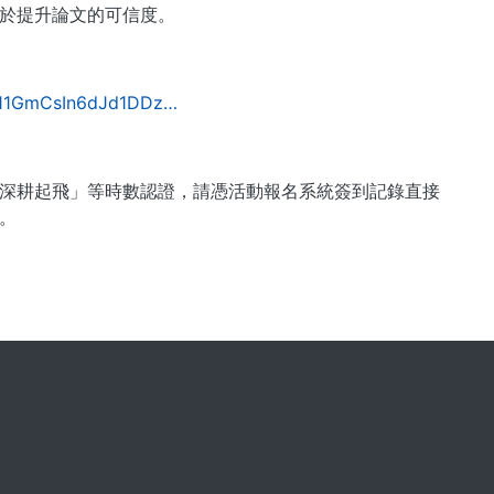
於提升論文的可信度。
Vl11GmCsIn6dJd1DDz…
深耕起飛」等時數認證，請憑活動報名系統簽到記錄直接
0。