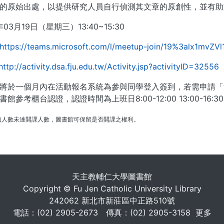
的原始出處，以提供研究人員自行偵測其文章的原創性，並有助
03月19日（星期三）13:40~15:30
https://teams.microsoft.com/l/meetup-join/19%3alx1mvZ
http://activity.dsa.fju.edu.tw/Activity.jsp?activityID=32556
將於一個月內在活動報名系統為參與同學登入簽到，若需申請「
館參考櫃台認證，認證時間為上班日8:00-12:00 13:00-16:3
 如人數未達開課人數，圖書館可保留是否開課之權利。
. . .
天主教輔仁大學圖書館
Copyright © Fu Jen Catholic University Library
242062 新北市新莊區中正路510號
電話：(02) 2905-2673 傳真：(02) 2905-3158
更多