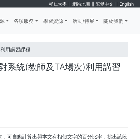
∥
∥
∥
輔仁大學
網站地圖
繁體中文
English
源
各項服務
學習資源
活動/特展
關於我們
次)利用講習課程
比對系統(教師及TA場次)利用講習
資料庫，可自動計算出與本文有相似文字的百分比率，挑出該段