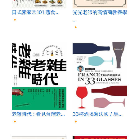
日式素家常101 蔬食…
光光老師的高情商教養學
🔸
…
🔸
老雜時代 : 看見台灣老…
33杯酒喝遍法國 / 馬…
🔸
🔸