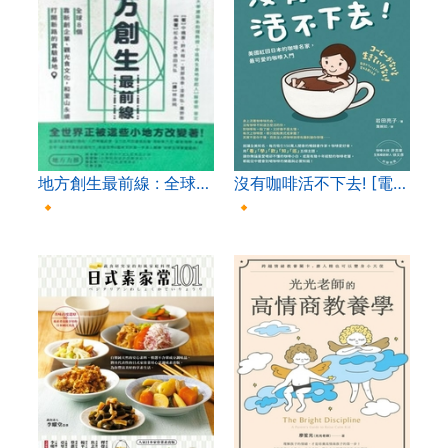
地方創生最前線 : 全球…
沒有咖啡活不下去! [電…
🔸
🔸