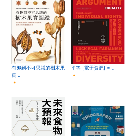
有趣到不可思議的樹木果
平等 [電子資源] = …
實…
🔸
🔸