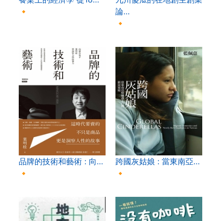
🔸
論…
🔸
品牌的技術和藝術 : 向…
跨國灰姑娘 : 當東南亞…
🔸
🔸