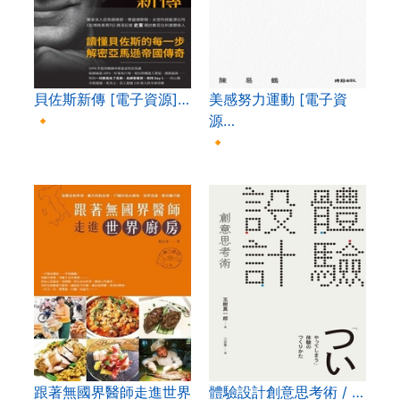
貝佐斯新傳 [電子資源]…
美感努力運動 [電子資
🔸
源…
🔸
跟著無國界醫師走進世界
體驗設計創意思考術 / …