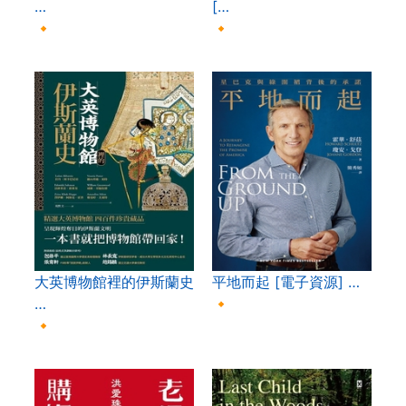
…
[…
🔸
🔸
大英博物館裡的伊斯蘭史
平地而起 [電子資源] …
…
🔸
🔸