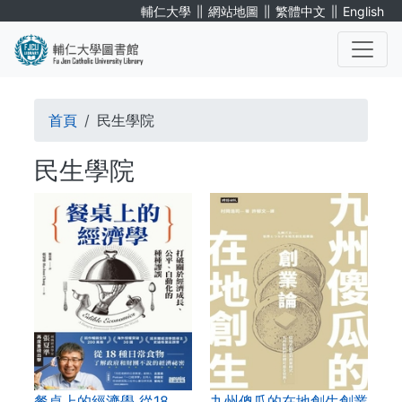
移
∥
∥
∥
輔仁大學
網站地圖
繁體中文
English
至
主
內
. . .
容
導
首頁
民生學院
航
民生學院
連
結
餐桌上的經濟學 從18…
九州傻瓜的在地創生創業