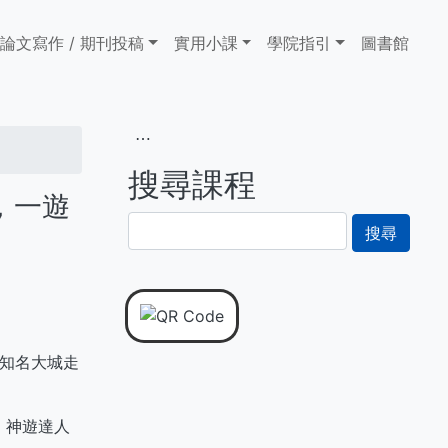
論文寫作 / 期刊投稿
實用小課
學院指引
圖書館
⋯
搜尋課程
，一遊
搜
尋
從知名大城走
，神遊達人