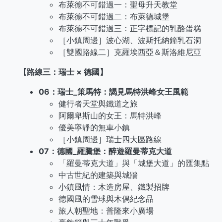
布萊德不可錯過一：聖母升天教堂
布萊德不可錯過二：布萊德城堡
布萊德不可錯過三：正字標記的乳酪蛋糕
［小鎮周邊］波心湖、波斯托納鐘乳石洞
［雙國路線二］克羅埃西亞＆斯洛維尼亞
【路線三：瑞士 × 德國】
06：瑞士_策馬特：謁見馬特洪峰女王風範
健行者天堂與鐵道之旅
阿爾卑斯山的女王：馬特洪峰
優美寧靜的無車小鎮
［小鎮周邊］瑞士四大區路線
07：德國_羅騰堡：醉遊羅曼蒂克大道
「羅曼蒂克大道」與「城堡大道」的匯集點
中古世紀的建築與城牆
小鎮風情：木造房屋、鐵製招牌
德國風的雪球與木偶紀念品
旅人朝聖地：普隆來小廣場