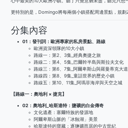
心中最美的10大歐洲小鎮。聽了只覺意猶未盡，聽完只想
更特別的是，Domingo將每兩個小鎮搭配周邊景點，規
分集內容
01：發刊詞：歐洲專家的私房景點、路線
歐洲資深領隊的10大小鎮
路線一：第2、3集_經典奧捷之旅
路線二：第4、5集_巴爾幹半島與斯拉夫文化
路線三：第6、7集_阿爾卑斯山與羅曼蒂克大道
路線四：第8、9集_童話世界的歷史小鎮
路線五：第10、11集_阿瑪菲海岸與天空之城
【路線一：奧地利 × 捷克】
02：奧地利_哈斯達特：鹽礦的白金傳奇
文化遺產：塞爾特族的發源地
阿爾卑斯山脈的「冰蝕湖」美景
哈斯達特的寶藏：逐鹽礦而居的中古世紀