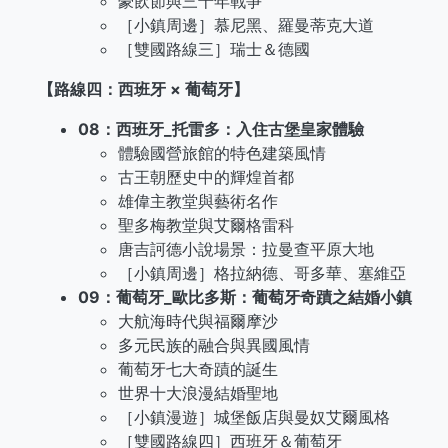
豪飲節與三十年戰爭
［小鎮周邊］慕尼黑、羅曼蒂克大道
［雙國路線三］瑞士＆德國
【路線四：西班牙 × 葡萄牙】
08：西班牙_托雷多：入住古堡皇家體驗
體驗國營旅館的特色建築風情
古王朝歷史中的輝煌首都
雄偉主教堂與藝術名作
聖多梅教堂與艾爾格雷科
唐吉訶德小說場景：拉曼查平原大地
［小鎮周邊］格拉納德、哥多華、塞維亞
09：葡萄牙_歐比多斯：葡萄牙奇蹟之結婚小鎮
大航海時代與福爾摩沙
多元民族的融合與異國風情
葡萄牙七大奇蹟的誕生
世界十大浪漫結婚聖地
［小鎮漫遊］城堡飯店與曼奴艾爾風格
［雙國路線四］西班牙＆葡萄牙