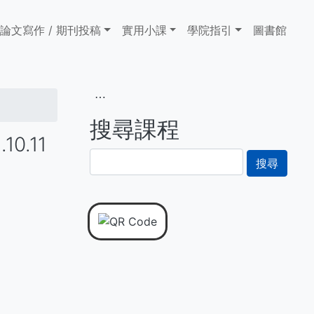
論文寫作 / 期刊投稿
實用小課
學院指引
圖書館
⋯
搜尋課程
0.11
搜
尋