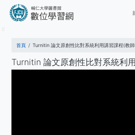
移
M
至
n
主
內
⠿
容
導
首頁
Turnitin 論文原創性比對系統利用講習課程(教師場次)
航
Turnitin 論文原創性比對系統利用講
連
結