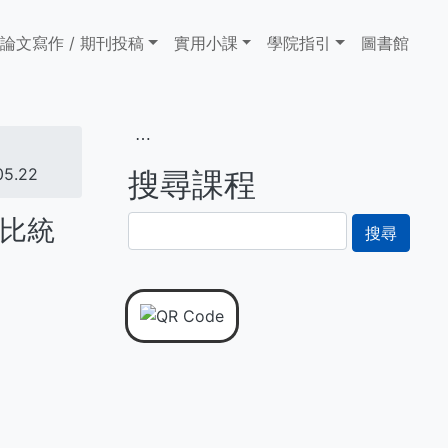
論文寫作 / 期刊投稿
實用小課
學院指引
圖書館
⋯
5.22
搜尋課程
獻評比統
搜
尋