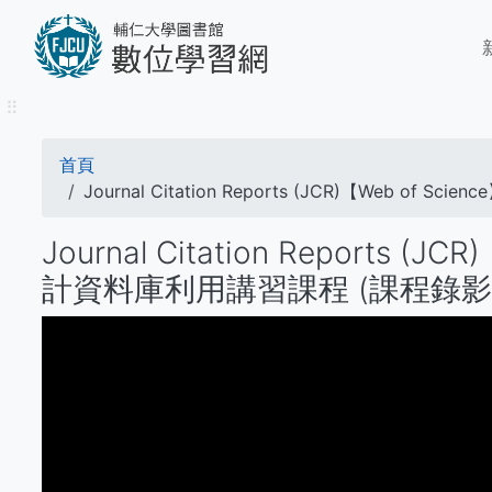
移
M
至
n
主
內
⠿
容
導
首頁
航
Journal Citation Reports (JCR)【Web o
連
Journal Citation Reports
結
計資料庫利用講習課程 (課程錄影) - 