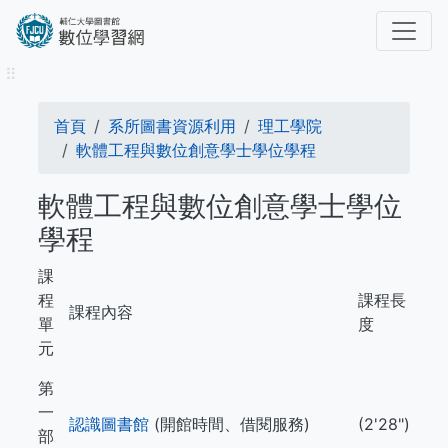
移
至
主
⠿
內
容
導
首頁
系所圖書資源利用
理工學院
航
軟體工程與數位創意學士學位學程
連
軟體工程與數位創意學士學位
結
學程
課
程
課程長
課程內容
單
度
元
第
一
認識圖書館
(開館時間、借閱服務)
(2'28")
部