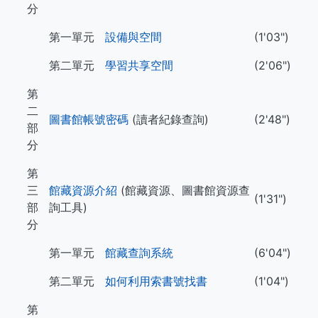
分
第一單元
設備與空間
(1'03")
第二單元
學習共享空間
(2'06")
第
二
圖書館帳號密碼
(讀者紀錄查詢)
(2'48")
部
分
第
三
館藏資源介紹
(館藏資源、圖書館資源查
(1'31")
部
詢工具)
分
第一單元
館藏查詢系統
(6'04")
第二單元
如何利用索書號找書
(1'04")
第