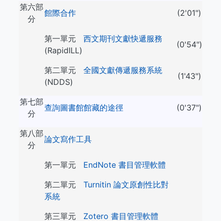
第六部
館際合作
(2'01")
分
第一單元
西文期刊文獻快遞服務
(0'54")
(RapidILL)
第二單元
全國文獻傳遞服務系統
(1'43")
(NDDS)
第七部
查詢圖書館館藏的途徑
(0'37")
分
第八部
論文寫作工具
分
第一單元
EndNote 書目管理軟體
第二單元
Turnitin 論文原創性比對
系統
第三單元
Zotero 書目管理軟體