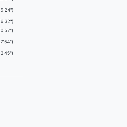
(5'24")
(6'32")
(0'57")
(7'54")
(3'45")