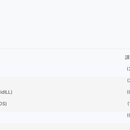
課
(
(
idILL)
(
DS)
(
(