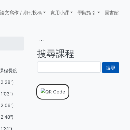
論文寫作 / 期刊投稿
實用小課
學院指引
圖書館
⋯
搜尋課程
搜
課程長度
尋
(2'28")
(1'03")
(2'06")
(2'48")
(1'31")