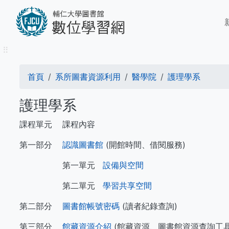
移
M
至
n
主
內
⠿
容
導
首頁
系所圖書資源利用
醫學院
護理學系
航
護理學系
連
課程單元
課程內容
結
第一部分
認識圖書館
(開館時間、借閱服務)
第一單元
設備與空間
第二單元
學習共享空間
第二部分
圖書館帳號密碼
(讀者紀錄查詢)
第三部分
館藏資源介紹
(館藏資源、圖書館資源查詢工