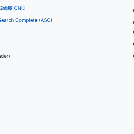
總庫 CNKI
Search Complete (ASC)
nder)