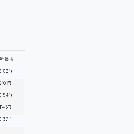
程長度
3'02")
2'01")
0'54")
1'43")
0'37")