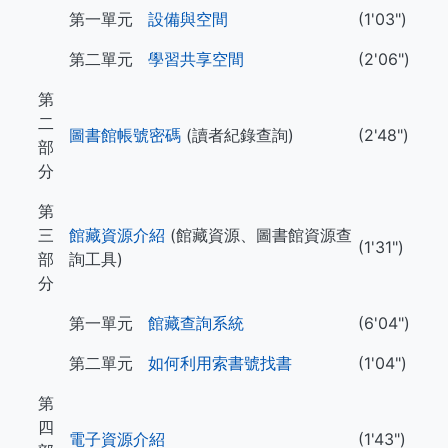
第一單元
設備與空間
(1'03")
第二單元
學習共享空間
(2'06")
第
二
圖書館帳號密碼
(讀者紀錄查詢)
(2'48")
部
分
第
三
館藏資源介紹
(館藏資源、圖書館資源查
(1'31")
部
詢工具)
分
第一單元
館藏查詢系統
(6'04")
第二單元
如何利用索書號找書
(1'04")
第
四
電子資源介紹
(1'43")