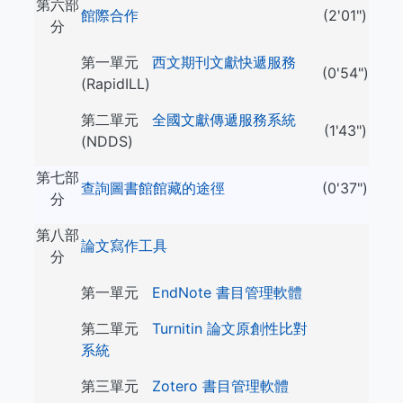
第六部
館際合作
(2'01")
分
第一單元
西文期刊文獻快遞服務
(0'54")
(RapidILL)
第二單元
全國文獻傳遞服務系統
(1'43")
(NDDS)
第七部
查詢圖書館館藏的途徑
(0'37")
分
第八部
論文寫作工具
分
第一單元
EndNote 書目管理軟體
第二單元
Turnitin 論文原創性比對
系統
第三單元
Zotero 書目管理軟體