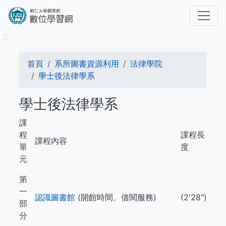
移
至
主
⠿
內
容
導
首頁
系所圖書資源利用
法律學院
航
學士後法律學系
連
學士後法律學系
結
課
程
課程長
課程內容
單
度
元
第
一
認識圖書館
(開館時間、借閱服務)
(2'28")
部
分