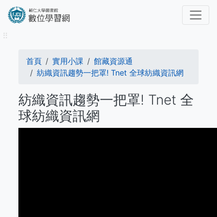
移
至
主
⠿
內
容
導
首頁
實用小課
館藏資源通
航
紡織資訊趨勢一把罩! Tnet 全球紡織資訊網
連
紡織資訊趨勢一把罩! Tnet 全
結
球紡織資訊網