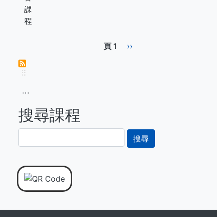
課
程
Pagination
頁 1
下
››
一
頁
⠿
⋯
搜尋課程
搜
尋