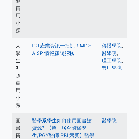
超
實
用
小
課
大
ICT產業資訊一把抓！MIC-
傳播學院
,
學
AISP 情報顧問服務
醫學院
,
生
理工學院
,
涯
管理學院
超
實
用
小
課
圖
醫學系學生如何使用圖書館
醫學院
書
資源?-【第一屆全國醫學
資
生/PGY醫師 PBL競賽】醫學