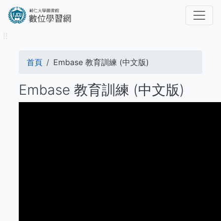
移
至
主
⠿
內
容
導
首頁
Embase 教育訓練 (中文版)
航
Embase 教育訓練 (中文版)
連
結