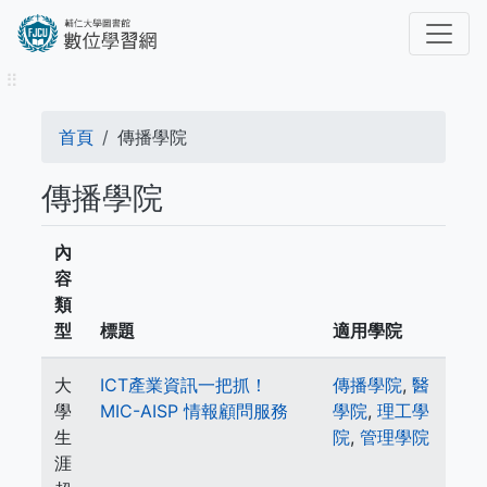
移
至
主
⠿
內
容
導
首頁
傳播學院
航
傳播學院
連
結
內
容
類
型
標題
適用學院
大
ICT產業資訊一把抓！
傳播學院
,
醫
學
MIC-AISP 情報顧問服務
學院
,
理工學
生
院
,
管理學院
涯