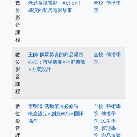
數
老頑童說電影，Action！
全校
,
傳播學
位
導演的私房電影故事
院
影
音
課
程
數
王師 群眾募資的商品爆賣
全校
,
傳播學
位
心法：市場前測×社群擴散
院
影
×方案設計
音
課
程
數
李明道 活動策展必修課：
全校
,
藝術學
位
概念設定×創意執行×團隊
院
,
傳播學
影
協作
院
,
民生學
音
院
,
管理學
課
院
,
織品服裝