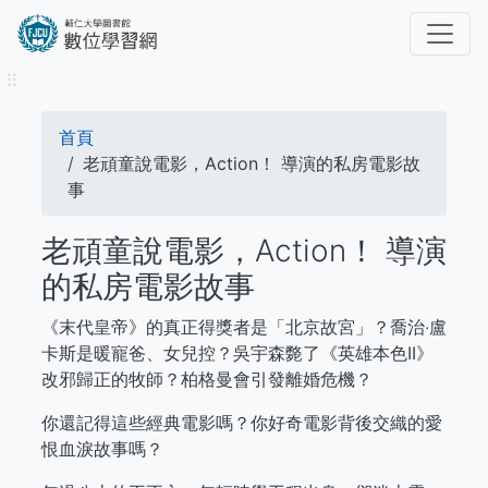
移
至
主
⠿
內
容
導
首頁
航
老頑童說電影，Action！ 導演的私房電影故
事
連
老頑童說電影，Action！ 導演
結
的私房電影故事
《末代皇帝》的真正得獎者是「北京故宮」？喬治‧盧
卡斯是暖寵爸、女兒控？吳宇森斃了《英雄本色II》
改邪歸正的牧師？柏格曼會引發離婚危機？
你還記得這些經典電影嗎？你好奇電影背後交織的愛
恨血淚故事嗎？