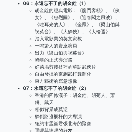
06：永遠忘不了的胡金銓（1）
胡金銓的經典電影：《龍門客棧》、《俠
女》、《忠烈圖》、《迎春閣之風波》、
《吃耳光的人》、《金鳳》、《梁山伯與
祝英台》、《大醉俠》、《大輪迴》
踏入電影業的英文家教
一鳴驚人的賣座演員
出力《梁山伯與祝英台》
崎嶇的正式導演路
好萊塢剪接技巧的華語武俠片
自由發揮的京劇武打舞蹈化
東方藝術的寫意想像
07：永遠忘不了的胡金銓（2）
香港的四條漢子：胡金銓、胡菊人、蕭
銅、戴天
相似背景成莫逆
醉倒路邊欄杆的大導演
紐約市孟嘗君張北海的聚會
逗哏與捧哏的好友