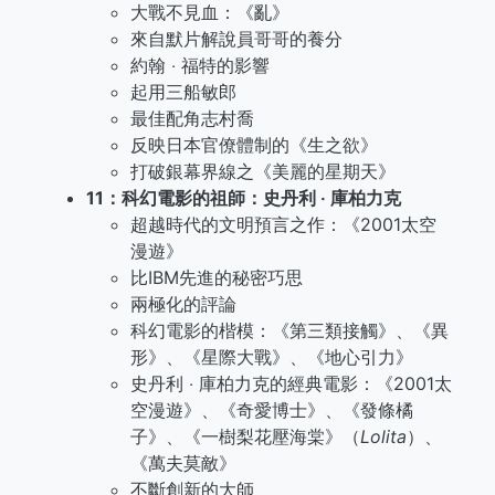
大戰不見血：《亂》
來自默片解說員哥哥的養分
約翰 ‧ 福特的影響
起用三船敏郎
最佳配角志村喬
反映日本官僚體制的《生之欲》
打破銀幕界線之《美麗的星期天》
11：科幻電影的祖師：史丹利 ‧ 庫柏力克
超越時代的文明預言之作：《2001太空
漫遊》
比IBM先進的秘密巧思
兩極化的評論
科幻電影的楷模：《第三類接觸》、《異
形》、《星際大戰》、《地心引力》
史丹利 ‧ 庫柏力克的經典電影：《2001太
空漫遊》、《奇愛博士》、《發條橘
子》、《一樹梨花壓海棠》（
Lolita
）、
《萬夫莫敵》
不斷創新的大師