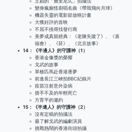
王穎的「費里尼式」拍攝法
變身瘋癲怪廚唱名曲《帶我飛向月球》
機器失靈的電影節放映計畫
大獲好評的首映
不屈不撓尋找發行商
美夢成真留經典：《老陳失蹤了》、《喜
福會》、《菸》、《北京故事》
14：《半邊人》的守護神（1）
香港金像獎的榮耀
戈武的故事
單槍匹馬赴香港逐夢
前進長江三峽拍BBC紀錄片
疫苗注射意外染病
措手不及的年輕死亡
方育平的邀約
15：《半邊人》的守護神（2）
沒有定稿的拍攝法
最了解戈武的編劇演員
挑戰熱鬧的香港街頭拍攝