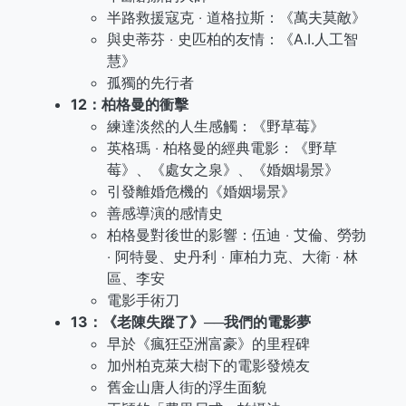
半路救援寇克 ‧ 道格拉斯：《萬夫莫敵》
與史蒂芬 ‧ 史匹柏的友情：《A.I.人工智
慧》
孤獨的先行者
12：柏格曼的衝擊
練達淡然的人生感觸：《野草莓》
英格瑪 ‧ 柏格曼的經典電影：《野草
莓》、《處女之泉》、《婚姻場景》
引發離婚危機的《婚姻場景》
善感導演的感情史
柏格曼對後世的影響：伍迪 ‧ 艾倫、勞勃
‧ 阿特曼、史丹利 ‧ 庫柏力克、大衛 ‧ 林
區、李安
電影手術刀
13：《老陳失蹤了》──我們的電影夢
早於《瘋狂亞洲富豪》的里程碑
加州柏克萊大樹下的電影發燒友
舊金山唐人街的浮生面貌