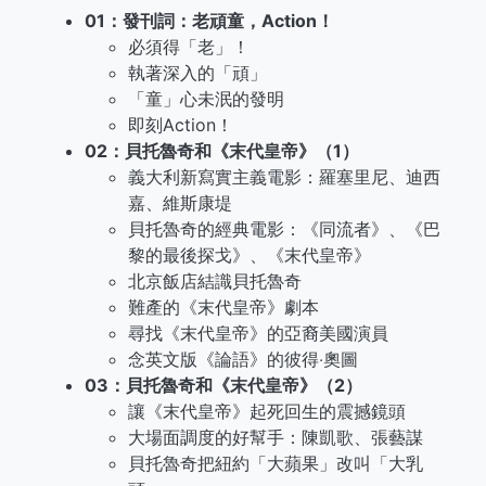
01：發刊詞：老頑童，Action！
必須得「老」！
執著深入的「頑」
「童」心未泯的發明
即刻Action！
02：貝托魯奇和《末代皇帝》（1）
義大利新寫實主義電影：羅塞里尼、迪西
嘉、維斯康堤
貝托魯奇的經典電影：《同流者》、《巴
黎的最後探戈》、《末代皇帝》
北京飯店結識貝托魯奇
難產的《末代皇帝》劇本
尋找《末代皇帝》的亞裔美國演員
念英文版《論語》的彼得‧奧圖
03：貝托魯奇和《末代皇帝》（2）
讓《末代皇帝》起死回生的震撼鏡頭
大場面調度的好幫手：陳凱歌、張藝謀
貝托魯奇把紐約「大蘋果」改叫「大乳