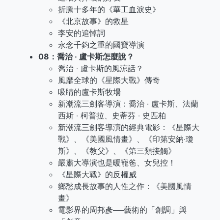
折騰十多年的《華工血淚史》
《北京故事》的救星
李安的追悼詞
永念千鈞之重的國寶導演
08：喬治 ‧ 盧卡斯怎麼說？
喬治 ‧ 盧卡斯的風涼話？
風靡全球的《星際大戰》傳奇
吸睛的盧卡斯牧場
新潮流三劍客導演：喬治 ‧ 盧卡斯、法蘭
西斯 ‧ 柯普拉、史蒂芬 ‧ 史匹柏
新潮流三劍客導演的經典電影：《星際大
戰》、《美國風情畫》、《印第安納‧瓊
斯》、《教父》、《第三類接觸》
嚴肅大導演也是暖寵爸、女兒控！
《星際大戰》的反權威
鄉愁成長故事的人性之作：《美國風情
畫》
電影界的周邦彥──藝術的「創調」與