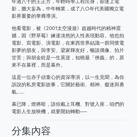
年過八十的王正方，年輕時學工程出身，卻迷上電
影，膽大妄為，中年轉業，成了八○年代美國獨立電
影界重要的華裔導演。
他看電影，被《2001太空漫遊》超越時代的精神震
撼，因《野草莓》練達淡然的人性表現動容。他也拍
電影、寫電影、演電影，在東西世界結識一群同懷電
影夢的朋友，與李安、梁家輝友好，暢談偶像、拍片
甘苦；與胡金銓是一生莫逆，知曉最「俠義」的，原
來不在幕裡，而是幕外。
這是一位赤子頑童心的資深導演，以一生見聞，為你
訴說的私房電影故事，它關於藝術、精神、癡迷與勇
氣……
幕已降，燈將暗，請你戴上耳機、對號入座，咱們的
電影人生放映機，就要開始轉動──
分集內容