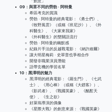
「創意」
09：與眾不同的勞勃 ‧ 阿特曼
希區考克的賞識
勞勃 ‧ 阿特曼的經典電影：《勇士們》、
《牧野風雲》（或稱《班尼沙》）、《外
科醫生》、《大家來我家》
《外科醫生》的雙關語流行
勞勃 ‧ 阿特曼的幽默感
紀錄片手法的反越戰電影：《納許維爾》
讓大明星梅莉 ‧ 史翠普也爭相合作
開發非職業演員潛能
語帶玄機的學習名單
10：黑澤明的魅力
黑澤明的經典電影：《羅生門》、《七武
士》、《用心棒》（或稱《大鏢客》）、
《影武者》、《戰國英豪》、《酩酊天
使》、《生之欲》
好萊塢導演的偶像
《星際大戰》的創意來源：《戰國英豪》