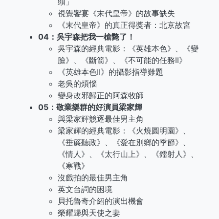
頭」
視覺饗宴《末代皇帝》的故事缺失
《末代皇帝》的真正得獎者：北京故宮
04：吳宇森把我一槍斃了！
吳宇森的經典電影：《英雄本色》、《變
臉》、《斷箭》、《不可能的任務II》
《英雄本色II》的攝影指導難題
老吳的煩惱
變身改邪歸正的阿森牧師
05：敬業樂群的好演員梁家輝
與梁家輝競逐最佳男主角
梁家輝的經典電影：《火燒圓明園》、
《垂簾聽政》、《愛在別鄉的季節》、
《情人》、《太行山上》、《鐳射人》、
《寒戰》
沒戲拍的最佳男主角
英文台詞的困境
貝托魯奇介紹的演出機會
榮耀歸與天使之妻