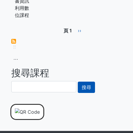
書資訊
利用數
位課程
Pagination
頁 1
下
››
一
頁
⠿
⋯
搜尋課程
搜
尋