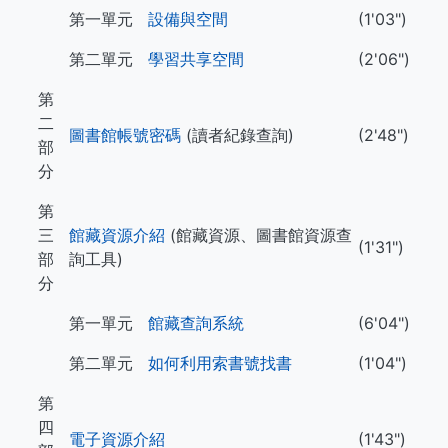
第一單元
設備與空間
(1'03")
第二單元
學習共享空間
(2'06")
第
二
圖書館帳號密碼
(讀者紀錄查詢)
(2'48")
部
分
第
三
館藏資源介紹
(館藏資源、圖書館資源查
(1'31")
部
詢工具)
分
第一單元
館藏查詢系統
(6'04")
第二單元
如何利用索書號找書
(1'04")
第
四
電子資源介紹
(1'43")