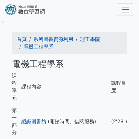
移
至
主
⠿
內
容
導
首頁
系所圖書資源利用
理工學院
航
電機工程學系
連
電機工程學系
結
課
程
課程長
課程內容
單
度
元
第
一
認識圖書館
(開館時間、借閱服務)
(2'28")
部
分