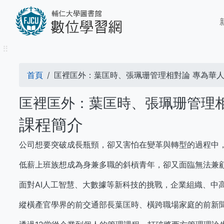
移
M
至
n
主
內
⠿
容
導
首頁
匡裡匡外：葉匡時、張珮珊管理相對論 專為華
航
匡裡匡外：葉匡時、張珮珊管理相
連
課程簡介
結
公司想要突破成長瓶頸，卻又害怕在變革與轉型的過程中
低薪上班族想成為身兼多職的斜槓青年，卻又面臨無法兼
面對AI人工智慧、大數據等新科技的挑戰，企業組織、中
縱橫產官學界的前交通部長葉匡時、橫跨職場家庭的前新