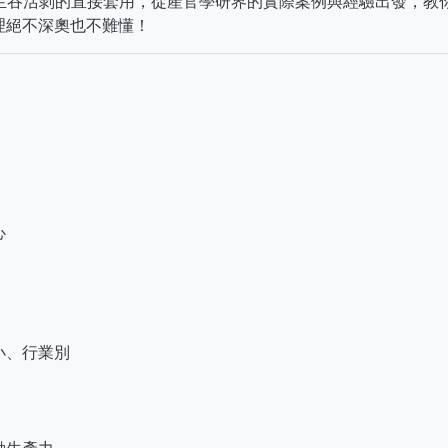
生吞活剝的直接套用，從產官學研界的實際案例與經驗出發，教
理絕不深奧也不難懂！
心
小、行業別