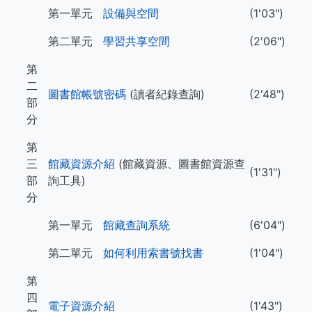
第一單元
設備與空間
(1'03")
第二單元
學習共享空間
(2'06")
第
二
圖書館帳號密碼
(讀者紀錄查詢)
(2'48")
部
分
第
三
館藏資源介紹
(館藏資源、圖書館資源查
(1'31")
部
詢工具)
分
第一單元
館藏查詢系統
(6'04")
第二單元
如何利用索書號找書
(1'04")
第
四
電子資源介紹
(1'43")