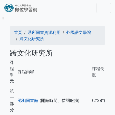
移
至
主
⠿
內
容
導
首頁
系所圖書資源利用
外國語文學院
航
跨文化研究所
連
跨文化研究所
結
課
程
課程長
課程內容
單
度
元
第
一
認識圖書館
(開館時間、借閱服務)
(2'28")
部
分