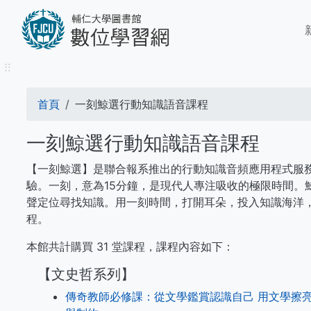
移
M
至
n
主
內
⠿
容
導
首頁
一刻鯨選行動知識語音課程
航
一刻鯨選行動知識語音課程
連
【一刻鯨選】是聯合報系推出的行動知識音頻應用程式服
結
驗。一刻，意為15分鐘，是現代人專注吸收的極限時間。
聲定位尋找知識。用一刻時間，打開耳朵，投入知識海洋
程。
本館共計購買 31 堂課程，課程內容如下：
【文史哲系列】
傳奇教師必修課：從文學鑑賞認識自己 用文學擦