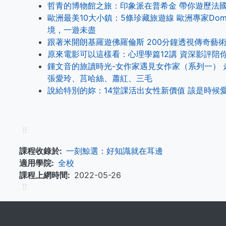
哲青的博物館之旅：印象派在普希金 帶你遊歷法
歐洲最美10大小鎮：5條珍藏旅遊線 歐洲專家Dom
境，一遊未盡
跟著米開朗基羅遊佛羅倫斯 200分鐘透視傳奇藝
原來電影可以這樣看：心理學篇12講 資深影評陪
鍾文音的旅讀時光-女作家遇見女作家（系列一） 
張愛玲、莒哈絲、蕭紅、三毛
說給特別的妳：14堂課活出女性新價值 該是時候
⠿
課程收錄於
一刻鯨選：好知識就在耳邊
適用學院
全校
課程上網時間
2022-05-26
⠿