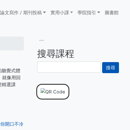
論文寫作 / 期刊投稿
實用小課
學院指引
圖書館
⋯
搜尋課程
搜
的聽覺式體
尋
，就像用回
型精選課
教你開口不冷