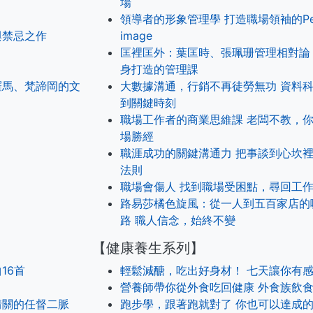
場
領導者的形象管理學 打造職場領袖的Per
與禁忌之作
image
匡裡匡外：葉匡時、張珮珊管理相對論
身打造的管理課
羅馬、梵諦岡的文
大數據溝通，行銷不再徒勞無功 資料
到關鍵時刻
職場工作者的商業思維課 老闆不教，
場勝經
職涯成功的關鍵溝通力 把事談到心坎
法則
職場會傷人 找到職場受困點，尋回工
路易莎橘色旋風：從一人到五百家店的
路 職人信念，始終不變
【健康養生系列】
16首
輕鬆減醣，吃出好身材！ 七天讓你有
營養師帶你從外食吃回健康 外食族飲
情關的任督二脈
跑步學，跟著跑就對了 你也可以達成