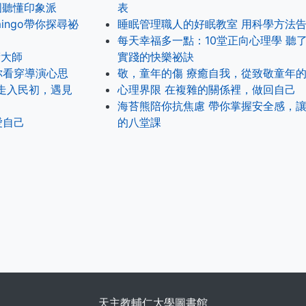
國聽懂印象派
表
ingo帶你探尋祕
睡眠管理職人的好眠教室 用科學方法
每天幸福多一點：10堂正向心理學 聽
術大師
實踐的快樂祕訣
你看穿導演心思
敬，童年的傷 療癒自我，從致敬童年
走入民初，遇見
心理界限 在複雜的關係裡，做回自己
海苔熊陪你抗焦慮 帶你掌握安全感，
愛自己
的八堂課
天主教輔仁大學圖書館