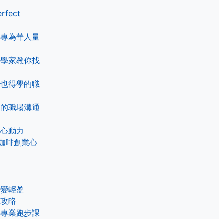
fect
 專為華人量
科學家教你找
你也得學的職
裡的職場溝通
作心動力
咖啡創業心
感變輕盈
食攻略
的專業跑步課