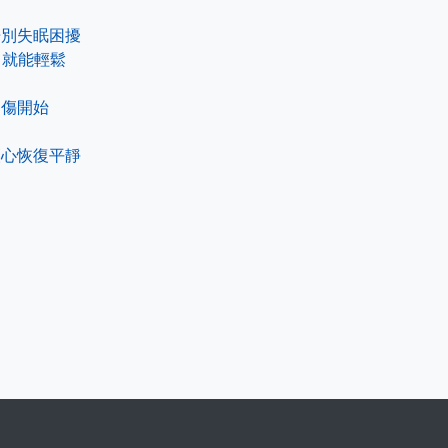
告別失眠困擾
了就能輕鬆
的傷開始
讓心恢復平靜