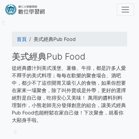
移
至
主
⠿
內
容
導
首頁
美式經典Pub Food
航
美式經典Pub Food
連
從經典醬汁到美式漢堡、薯條、牛排，都是許多人愛
結
不釋手的美式料理；每每在歡樂的聚會場合、酒吧
中，都少不了這些開胃又吸引人的食物，如果你想要
在家來一場聚會，除了叫外賣或是外帶，更好的選擇
絕對是自己做，吃得安心又美味！ 萬用的醬料到料
理製作，小熊老師充分發揮創意的組合，讓美式經典
Pub Food也能輕鬆在家自己做！下次聚會，就看你
大顯身手啦。
⠿