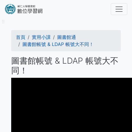
移
至
主
⠿
內
容
導
首頁
實用小課
圖書館通
航
圖書館帳號 & LDAP 帳號大不同！
連
圖書館帳號 & LDAP 帳號大不
結
同！