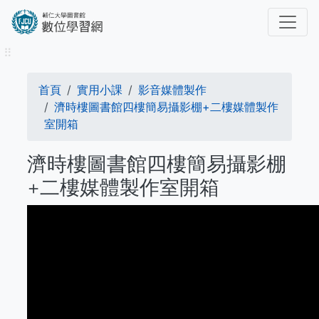
移
至
主
⠿
內
容
導
首頁
實用小課
影音媒體製作
航
濟時樓圖書館四樓簡易攝影棚+二樓媒體製作
室開箱
連
濟時樓圖書館四樓簡易攝影棚
結
+二樓媒體製作室開箱