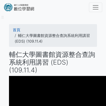
移
至
主
⠿
內
容
導
首頁
航
輔仁大學圖書館資源整合查詢系統利用講習
(EDS) (109.11.4)
連
輔仁大學圖書館資源整合查詢
結
系統利用講習 (EDS)
(109.11.4)