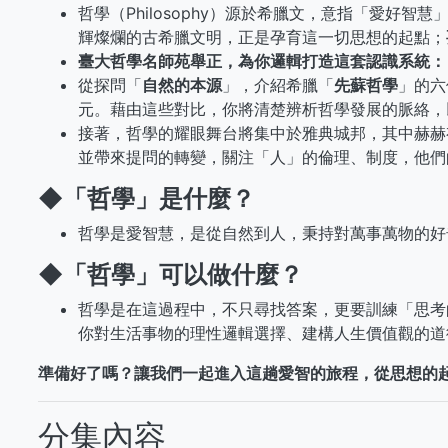
哲學（Philosophy）源於希臘文，意指「愛好
輝燦爛的古希臘文明，正是孕育這一切思想的起點；
臺大哲學名師苑舉正，為你邏輯打造這套認識系統：
從探問「
自然的本源
」，介紹希臘「
先蘇哲學
」的六
元。藉由這些對比，你將清楚辨析哲學發展的脈絡，
接著，哲學的耀眼舞台將集中於雅典城邦，其中赫赫
並帶來提問的轉變，關注「人」的倫理、制度，他們
◆
「哲學」是什麼？
哲學是愛智慧，是從自然到人，秉持對萬事萬物的好
◆
「哲學」可以做什麼？
哲學是在這過程中，不只尋找答案，更要訓練「思考
你對生活事物的理性邏輯選擇、建構人生價值觀的道
準備好了嗎？讓我們一起進入這趟愛智的旅程，從思想的起
分集內容