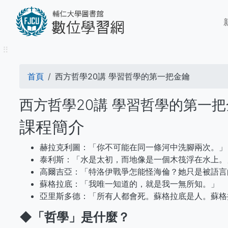
移
M
至
n
主
內
⠿
容
導
首頁
西方哲學20講 學習哲學的第一把金鑰
航
西方哲學20講 學習哲學的第一
連
課程簡介
結
赫拉克利圖：「你不可能在同一條河中洗腳兩次。」
泰利斯：「水是太初，而地像是一個木筏浮在水上。
高爾吉亞：「特洛伊戰爭怎能怪海倫？她只是被語言
蘇格拉底：「我唯一知道的，就是我一無所知。」
亞里斯多德：「所有人都會死。蘇格拉底是人。蘇格
◆
「哲學」是什麼？