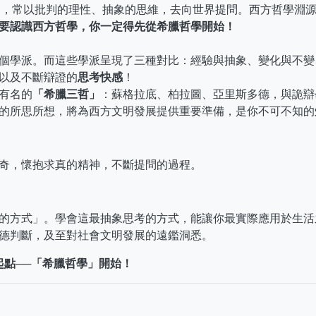
智慧」，常以批判的理性、抽象的思維，去向世界提問。西方哲學淵
要認識西方哲學，你一定得先從希臘哲學開始！
個學派。而這些學派呈現了三種對比：經驗與抽象、變化與不變
以及不斷辯證的
思考快感
！
有名的
「希臘三哲」
：蘇格拉底、柏拉圖、亞里斯多德，與詭辯
的所思所想，將為西方文明發展提供重要準備，是你不可不知的
奇，懷抱求真的精神，不斷提問的過程。
的方式」。學會這最抽象思考的方式，能讓你最實際應用於生活
德判斷，及至對社會文明發展的遠鑑洞悉。
點──「希臘哲學」開始！