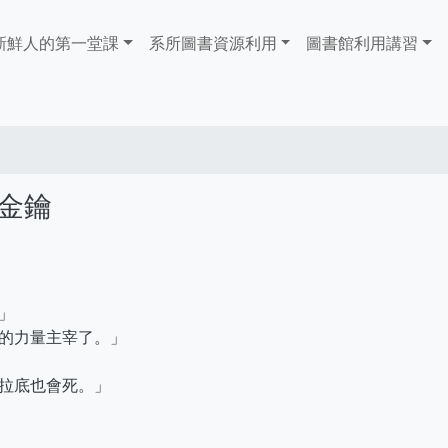
ain
新鮮人的第一堂課
系所圖書資源利用
​​​​​圖書館​​​​​​​利用講習
avigation
把金鑰
」
的力量主宰了。」
拉底也會死。」