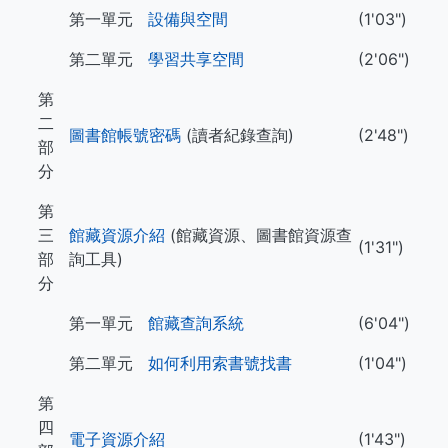
第一單元
設備與空間
(1'03")
第二單元
學習共享空間
(2'06")
第
二
圖書館帳號密碼
(讀者紀錄查詢)
(2'48")
部
分
第
三
館藏資源介紹
(館藏資源、圖書館資源查
(1'31")
部
詢工具)
分
第一單元
館藏查詢系統
(6'04")
第二單元
如何利用索書號找書
(1'04")
第
四
電子資源介紹
(1'43")