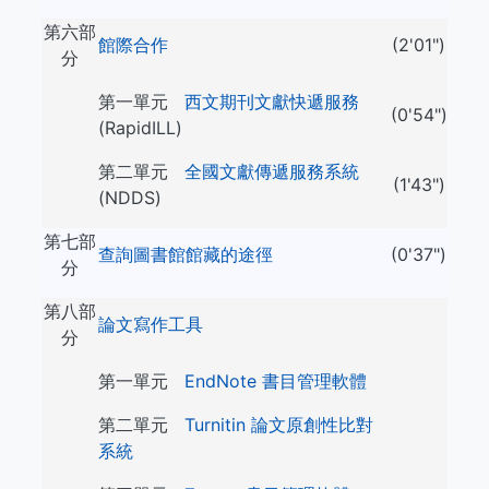
第六部
館際合作
(2'01")
分
第一單元
西文期刊文獻快遞服務
(0'54")
(RapidILL)
第二單元
全國文獻傳遞服務系統
(1'43")
(NDDS)
第七部
查詢圖書館館藏的途徑
(0'37")
分
第八部
論文寫作工具
分
第一單元
EndNote 書目管理軟體
第二單元
Turnitin 論文原創性比對
系統