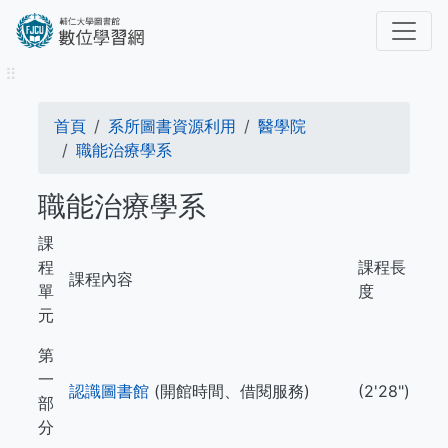
移
至
主
⠿
內
容
導
首頁
系所圖書資源利用
醫學院
航
職能治療學系
連
職能治療學系
結
課
程
課程長
課程內容
單
度
元
第
一
認識圖書館
(開館時間、借閱服務)
(2'28")
部
分